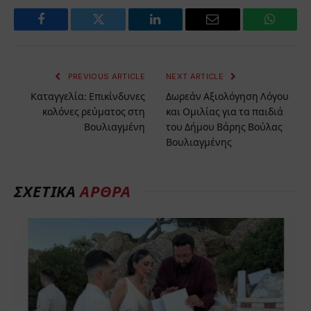
Facebook
Twitter
LinkedIn
Email
WhatsA
PREVIOUS ARTICLE
NEXT ARTICLE
Καταγγελία: Επικίνδυνες
Δωρεάν Αξιολόγηση Λόγου
κολόνες ρεύματος στη
και Ομιλίας για τα παιδιά
Βουλιαγμένη
του Δήμου Βάρης Βούλας
Βουλιαγμένης
ΣΧΕΤΙΚΆ
ΆΡΘΡΑ