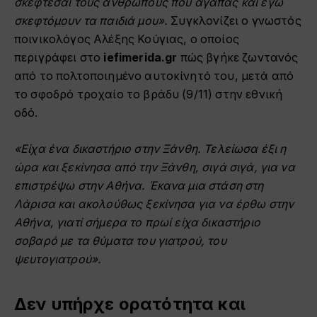
σκέφτεσαι τους ανθρώπους που αγαπάς και εγώ
σκεφτόμουν τα παιδιά μου».
Συγκλονίζει ο γνωστός
ποινικολόγος Αλέξης Κούγιας, ο οποίος
περιγράφει στο
iefimerida.gr
πώς βγήκε ζωντανός
από το πολτοποιημένο αυτοκίνητό του, μετά από
το σφοδρό τροχαίο το βράδυ (9/11) στην εθνική
οδό.
«Είχα ένα δικαστήριο στην Ξάνθη. Τελείωσα έξι η
ώρα και ξεκίνησα από την Ξάνθη, σιγά σιγά, για να
επιστρέψω στην Αθήνα. Έκανα μια στάση στη
Λάρισα και ακολούθως ξεκίνησα για να έρθω στην
Αθήνα, γιατί σήμερα το πρωί είχα δικαστήριο
σοβαρό με τα θύματα του γιατρού, του
ψευτογιατρού».
Δεν υπήρχε ορατότητα και