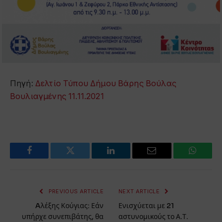
Πηγή:
Δελτίο Τύπου Δήμου Βάρης Βούλας
Βουλιαγμένης 11.11.2021
Facebook
Twitter
LinkedIn
Email
WhatsA
PREVIOUS ARTICLE
NEXT ARTICLE
Aλέξης Κούγιας: Εάν
Ενισχύεται με 21
υπήρχε συνεπιβάτης, θα
αστυνομικούς το Α.Τ.