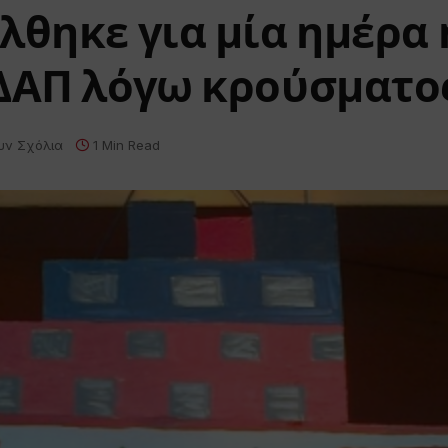
λθηκε για μία ημέρα 
ΚΔΑΠ λόγω κρούσματο
υν Σχόλια
1 Min Read