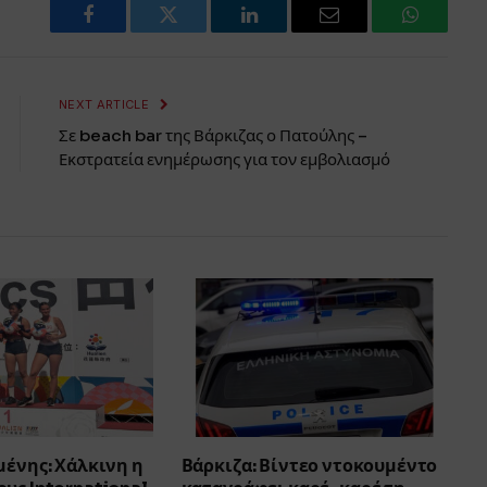
Facebook
Twitter
LinkedIn
Email
WhatsAp
NEXT ARTICLE
Σε beach bar της Βάρκιζας ο Πατούλης –
Εκστρατεία ενημέρωσης για τον εμβολιασμό
μένης: Χάλκινη η
Βάρκιζα: Βίντεο ντοκουμέντο