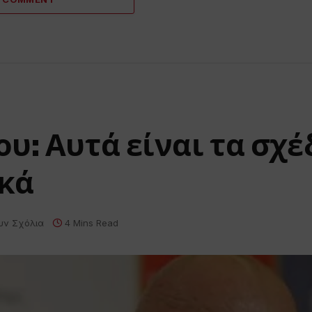
υ: Αυτά είναι τα σχέ
γκά
υν Σχόλια
4 Mins Read