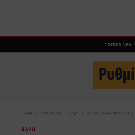
ΤΟΠΙΚΑ ΝΕΑ
Home
»
Τοπικά Νέα
»
Βάρη
»
Δήμος 3Β: Αναστάλθηκε γι
ΒΑΡΗ