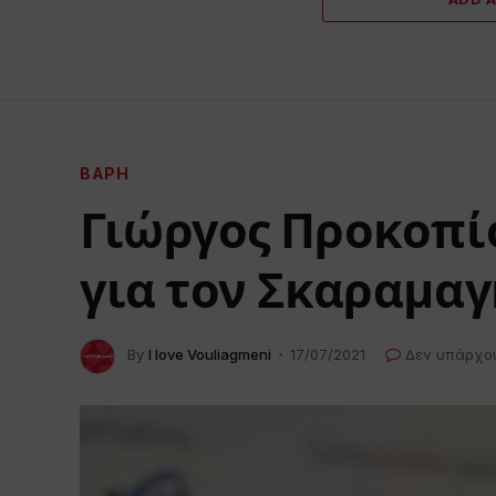
ΒΆΡΗ
Γιώργος Προκοπίο
για τον Σκαραμα
By
I love Vouliagmeni
17/07/2021
Δεν υπάρχο