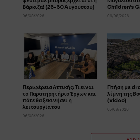
φεστιβάλ μπύρας έρχεται στη
Μαγαλιού στο
Βάρκιζα! (26-30 Aυγούστου)
Children’s 
06/08/2026
06/08/2026
Περιφέρεια Αττικής: Τι είναι
Πτήση με dr
το Παρατηρητήριο Έργων και
λίμνη της Β
πότε θα ξεκινήσει η
(video)
λειτουργία του
05/08/2026
06/08/2026
ADD 