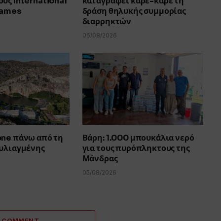
υς International
καταγράφει καρέ-καρέ τη
Games
δράση θηλυκής συμμορίας
διαρρηκτών
06/08/2026
one πάνω από τη
Βάρη: 1.000 μπουκάλια νερό
ουλιαγμένης
για τους πυρόπληκτους της
Μάνδρας
05/08/2026
A COMMENT