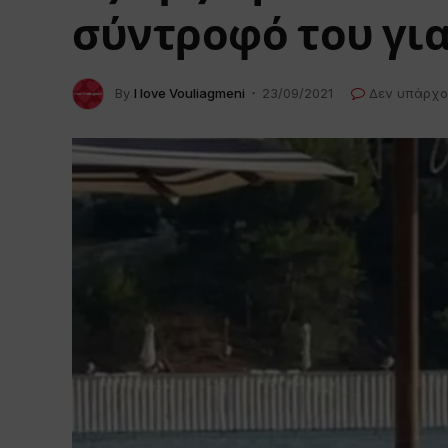
σύντροφό του γι
By
I love Vouliagmeni
23/09/2021
Δεν υπάρχο