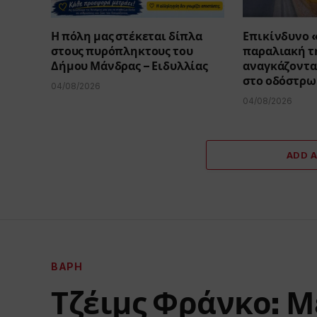
Η πόλη μας στέκεται δίπλα
Επικίνδυνο 
στους πυρόπληκτους του
παραλιακή τη
Δήμου Μάνδρας – Ειδυλλίας
αναγκάζοντα
στο οδόστρω
04/08/2026
04/08/2026
ADD 
ΒΆΡΗ
Τζέιμς Φράνκο: Μ