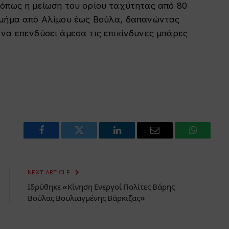
(όπως η μείωση του ορίου ταχύτητας από 80
τμήμα από Αλίμου έως Βούλα, δαπανώντας
να επενδύσει άμεσα τις επικίνδυνες μπάρες
Facebook
Twitter
LinkedIn
Email
WhatsAp
NEXT ARTICLE
Ιδρύθηκε «Κίνηση Ενεργοί Πολίτες Βάρης
Βούλας Βουλιαγμένης Βάρκιζας»