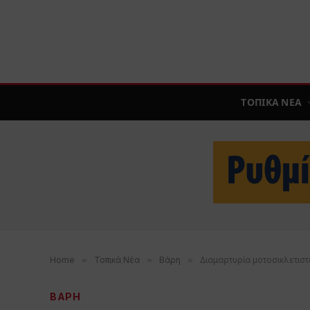
ΤΟΠΙΚΑ ΝΕΑ
Home
»
Τοπικά Νέα
»
Βάρη
»
Διαμαρτυρία μοτοσικλετιστ
ΒΑΡΗ