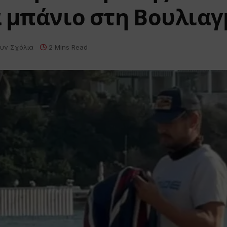
α μπάνιο στη Βουλια
υν Σχόλια
2 Mins Read