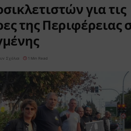
σικλετιστών για τις
ες της Περιφέρειας 
γμένης
υν Σχόλια
1 Min Read