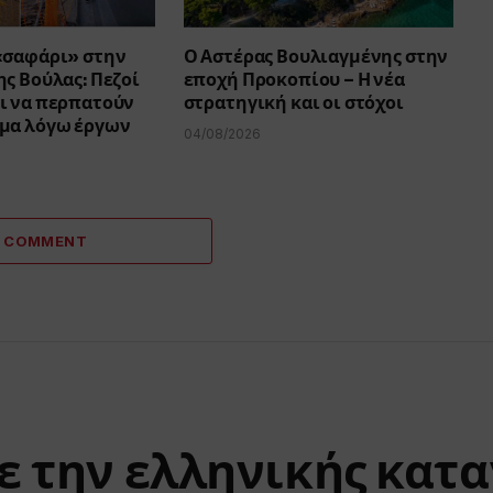
«σαφάρι» στην
Ο Αστέρας Βουλιαγμένης στην
ς Βούλας: Πεζοί
εποχή Προκοπίου – Η νέα
ι να περπατούν
στρατηγική και οι στόχοι
μα λόγω έργων
04/08/2026
A COMMENT
ε την ελληνικής κατ