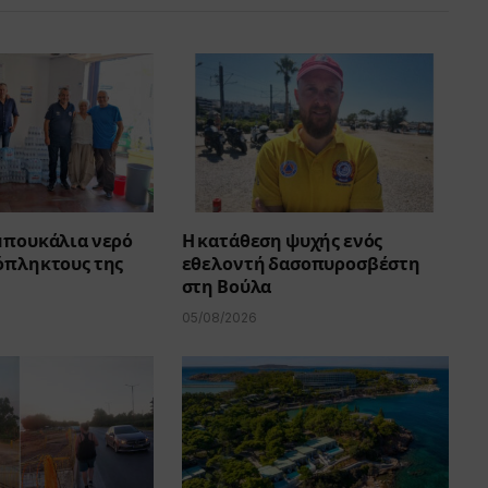
 μπουκάλια νερό
Η κατάθεση ψυχής ενός
όπληκτους της
εθελοντή δασοπυροσβέστη
στη Βούλα
05/08/2026