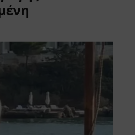
γμένη