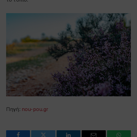
Πηγή:
nou-pou.gr