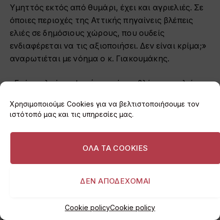
Υμηττός εκτός από θυμάρι, έχει και αγριελιές. Σε
όποιες περιοχές της Αττικής πηγαίνεις βλέπεις
ελιές σε δημόσιους χώρους, που ουδείς
ενδιαφέρεται να τις αξιοποιήσει. Δεν είναι κρίμα;»
αναρωτιέται με νόημα ο κ. Γιακουμάκης.
«Εμένα κλαίει η ψυχή μου, όταν βλέπω τις ελιές
πεταμένες κάτω να χάνονται.
Θα μπορούσαν να
Χρησιμοποιούμε Cookies για να βελτιστοποιήσουμε τον
βγάλουν τόσο λάδι, να το δώσουν σε τόσους
ιστότοπό μας και τις υπηρεσίες μας.
ανθρώπους που έχουν ανάγκη
. Κάποια στιγμή
απευθύνθηκα και σε άλλους δήμους, αλλά δεν το
προχώρησαν.»
ΟΛΑ ΤΑ COOKIES
ΔΕΝ ΑΠΟΔΕΧΟΜΑΙ
Cookie policy
Cookie policy