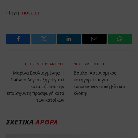
Πηγή:
notia.gr
Facebook
Twitter
LinkedIn
Email
WhatsA
PREVIOUS ARTICLE
NEXT ARTICLE
Μαρίνα Βουλιαγμένης: Η
Boύλα: Αστυνομικός
Ιωάννα Δόγκα εξηγεί γιατί
κατηγορείται για
καταψήφισε την
ενδοοικογενειακή βία και
επαίσχυντη προσφυγή κατά
κλοπή!
των κατοίκων
ΣΧΕΤΙΚΆ
ΆΡΘΡΑ