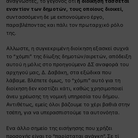
αναγνώστες, το γεγονός ότι
η διοίκηση τάσσεται
εναντίον των δημοτών, τους οποίους διοικεί,
συντασσόμενη δε με εκπονούμενο έργο,
παραβλέποντας και πάλι τον πρωταρχικό ρόλο
της.
Αλλωστε, η συγκεκριμένη διοίκηση εξασκεί συχνά
το “χόμπι” της δίωξης δημοτών/αιρετών, απόδειξη
αυτού η μόλις στο προηγούμενο ΔΣ αναφορά του
αρχηγού μας, Δ. Δαβάκη, στα εξώδικα που
λάβαμε. Βλέπετε όμως, το “χόμπι” αυτό για τη
διοίκηση δεν κοστίζει κάτι, καθώς χρησιμοποιεί
άνευ χρέωσης τη νομική υπηρεσία του δήμου.
Αντιθέτως, εμείς όλοι βάζουμε το χέρι βαθιά στην
τσέπη, για να υπερασπιστούμε τα αυτονόητα.
Ενα άλλο σημείο της εισήγησης που χρήζει
προσοχής είναι το “παρίσταται ανάγκη”. Σε τί