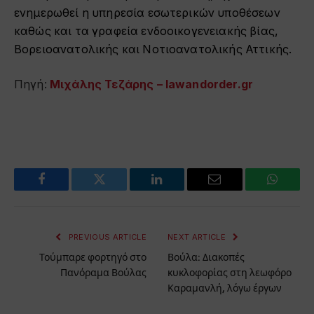
ενημερωθεί η υπηρεσία εσωτερικών υποθέσεων
καθώς και τα γραφεία ενδοοικογενειακής βίας,
Βορειοανατολικής και Νοτιοανατολικής Αττικής.
Πηγή:
Μιχάλης Τεζάρης – lawandorder.gr
Facebook
Twitter
LinkedIn
Email
WhatsA
PREVIOUS ARTICLE
NEXT ARTICLE
Τούμπαρε φορτηγό στο
Βούλα: Διακοπές
Πανόραμα Βούλας
κυκλοφορίας στη λεωφόρο
Καραμανλή, λόγω έργων