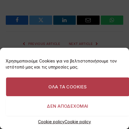
Facebook
Twitter
LinkedIn
Email
WhatsA
PREVIOUS ARTICLE
NEXT ARTICLE
Paul Olak: «Η Βουλιαγμένη
Τούμπαρε φορτηγό στο
είναι η Μέκκα του surf της
Πανόραμα Βούλας
Χρησιμοποιούμε Cookies για να βελτιστοποιήσουμε τον
Αθήνας, κρίμα να
ιστότοπό μας και τις υπηρεσίες μας.
καταστραφεί».
ΟΛΑ ΤΑ COOKIES
ΣΧΕΤΙΚΆ
ΆΡΘΡΑ
ΔΕΝ ΑΠΟΔΕΧΟΜΑΙ
Cookie policy
Cookie policy