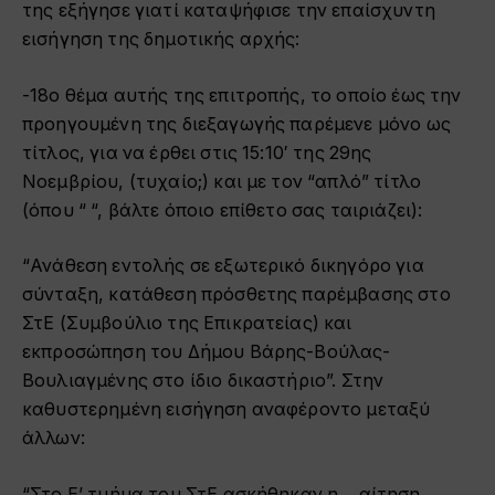
της εξήγησε γιατί καταψήφισε την επαίσχυντη
εισήγηση της δημοτικής αρχής:
-18ο θέμα αυτής της επιτροπής, το οποίο έως την
προηγουμένη της διεξαγωγής παρέμενε μόνο ως
τίτλος, για να έρθει στις 15:10′ της 29ης
Νοεμβρίου, (τυχαίο;) και με τον “απλό” τίτλο
(όπου “ “, βάλτε όποιο επίθετο σας ταιριάζει):
“Ανάθεση εντολής σε εξωτερικό δικηγόρο για
σύνταξη, κατάθεση πρόσθετης παρέμβασης στο
ΣτΕ (Συμβούλιο της Επικρατείας) και
εκπροσώπηση του Δήμου Βάρης-Βούλας-
Βουλιαγμένης στο ίδιο δικαστήριο”. Στην
καθυστερημένη εισήγηση αναφέροντο μεταξύ
άλλων:
“Στο Ε’ τμήμα του ΣτΕ ασκήθηκαν η …αίτηση