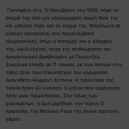
Γεννημένη στις 12 Νοεμβρίου του 1929, πήρε το
όνομά της από μια αδικοχαμένη νεαρή θεία της
και μάλλον πήρε και το κάρμα της. Μεγάλωσε σε
εύπορη οικογένεια, που περιελάμβανε
ολυμπιονίκες, όπως ο πατέρας και ο αδερφός
της, καλλιτέχνες, σταρ της επιθεώρησης και
δραματουργό βραβευμένο με Πούλιτζερ.
Συνολικά έπαιξε σε 11 ταινίες, εκ των οποίων στις
τρεις ήταν πρωταγωνίστρια του κορυφαίου
σκηνοθέτη Άλφρεντ Χίτσκοκ. Η τελευταία της
ταινία ήταν «Ο κύκνος». Ο ρόλος που ερμήνευσε
ήταν μιας πριγκίπισσας. Στο τέλος των
γυρισμάτων, η ζωή μιμήθηκε την τέχνη. Ο
πρίγκιπας του Μονακό Ρενιέ της έκανε πρόταση
γάμου.