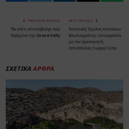
Facebook
Twitter
LinkedIn
Email
WhatsA
PREVIOUS ARTICLE
NEXT ARTICLE
To σπίτι στο Καβούρι που
Ναυτικός Όμιλος Κατοίκων
περίμενε την Grace Kelly
Βουλιαγμένης: συνεργασία
με τον προπονητή
Ιστιοπλοίας Γιώργο Ξύπα
ΣΧΕΤΙΚΑ
ΑΡΘΡΑ