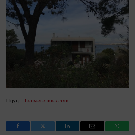
Πηγή:
therivieratimes.com
Facebook
Twitter
LinkedIn
Email
WhatsA