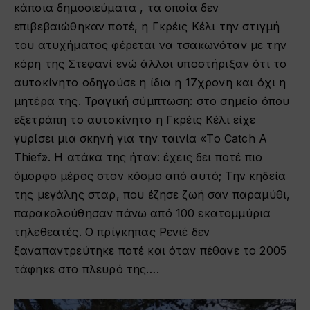
κάποια δημοσιεύματα , τα οποία δεν
επιβεβαιώθηκαν ποτέ, η Γκρέις Κέλι την στιγμή
του ατυχήματος φέρεται να τσακωνόταν με την
κόρη της Στεφανί ενώ άλλοι υποστήριξαν ότι το
αυτοκίνητο οδηγούσε η ίδια η 17χρονη και όχι η
μητέρα της. Τραγική σύμπτωση: στο σημείο όπου
εξετράπη το αυτοκίνητο η Γκρέις Κέλι είχε
γυρίσει μια σκηνή για την ταινία «To Catch A
Thief». Η ατάκα της ήταν: έχεις δει ποτέ πιο
όμορφο μέρος στον κόσμο από αυτό; Την κηδεία
της μεγάλης σταρ, που έζησε ζωή σαν παραμύθι,
παρακολούθησαν πάνω από 100 εκατομμύρια
τηλεθεατές. Ο πρίγκηπας Ρενιέ δεν
ξαναπαντρεύτηκε ποτέ και όταν πέθανε το 2005
τάφηκε στο πλευρό της….