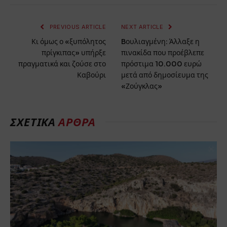
PREVIOUS ARTICLE
NEXT ARTICLE
Κι όμως ο «ξυπόλητος
Bουλιαγμένη: Άλλαξε η
πρίγκιπας» υπήρξε
πινακίδα που προέβλεπε
πραγματικά και ζούσε στο
πρόστιμα 10.000 ευρώ
Καβούρι
μετά από δημοσίευμα της
«Ζούγκλας»
ΣΧΕΤΙΚΆ
ΆΡΘΡΑ