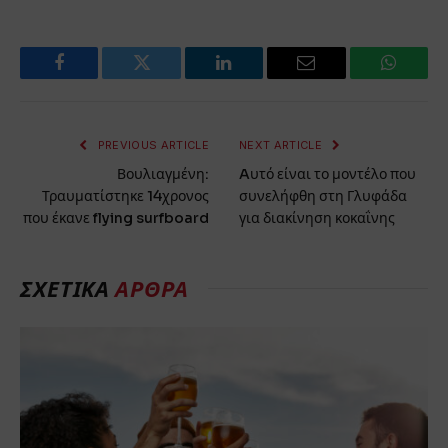
Facebook
Twitter
LinkedIn
Email
WhatsA
PREVIOUS ARTICLE
NEXT ARTICLE
Βουλιαγμένη:
Aυτό είναι το μοντέλο που
Τραυματίστηκε 14χρονος
συνελήφθη στη Γλυφάδα
που έκανε flying surfboard
για διακίνηση κοκαΐνης
ΣΧΕΤΙΚΆ
ΆΡΘΡΑ