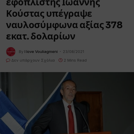
εφοπλιστής Ιωάννης
Κούστας υπέγραψε
ναυλοσύμφωνα αξίας 378
εκατ. δολαρίων
By
I love Vouliagmeni
23/08/2021
Δεν υπάρχουν Σχόλια
2 Mins Read