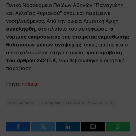
Γενικό Νοσοκομείο Παίδων Αθηνών “Παναγιώτη
και Αγλαΐας Κυριακού” όπου και παρέμεινε
νοσηλευόμενος. Από την οικεία Λιμενική Αρχή
συνελήφθη
, στο πλαίσιο του αυτοφώρου,
ο
νόμιμος εκπρόσωπος της εταιρείας εκμίσθωσης
θαλασσίων μέσων αναψυχής
, όπως επίσης και ο
απασχολούμενος στην εταιρεία,
για παράβαση
του άρθρου 242 Π.Κ
, ενώ βεβαιώθηκε διοικητική
παράβαση.
Πηγή:
notia.gr
vouliagmeni
Β´ΛΙΜΕΝΙΚΟ ΤΜΗΜΑ ΒΟΥΛΙΑΓΜΕΝΗΣ
Facebook
Twitter
LinkedIn
Email
WhatsA