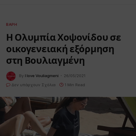
ΒΆΡΗ
Η Ολυμπία Χοψονίδου σε
οικογενειακή εξόρμηση
στη Βουλιαγμένη
By
I love Vouliagmeni
26/05/2021
Δεν υπάρχουν Σχόλια
1 Min Read