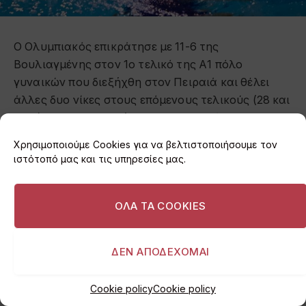
Ο Ολυμπιακός επικράτησε με 11-6 της
Βουλιαγμένης στον 1ο τελικό της Α1 πόλο
γυναικών που διεξήχθη στον Πειραιά και θέλει
άλλες δυο νίκες στους επόμενους τελικούς (28 και
30/5) για να κατακτήσει το 12ο πρωτάθλημα
Ελλάδος της ιστορίας του.
Χρησιμοποιούμε Cookies για να βελτιστοποιήσουμε τον
ιστότοπό μας και τις υπηρεσίες μας.
Πέντε λεπτά πριν από την λήξη το παιχνίδι ήταν
στο 6-6 και ο
Ολυμπιακός
μ’ ένα σερί έφτασε στη
ΟΛΑ ΤΑ COOKIES
νίκη. Η Βουλιαγμένη αγωνίστηκε χωρίς την
Κούλχας
.
ΔΕΝ ΑΠΟΔΕΧΟΜΑΙ
Ο αγώνας
Cookie policy
Cookie policy
Ο
Ολυμπιακός
προηγήθηκε 2-0 με δυο γκολ από