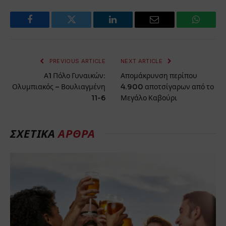
Facebook
Twitter
LinkedIn
Email
WhatsA
PREVIOUS ARTICLE
NEXT ARTICLE
Α1 Πόλο Γυναικών:
Απομάκρυνση περίπου
Ολυμπιακός – Βουλιαγμένη
4.900 αποτσίγαρων από το
11-6
Μεγάλο Καβούρι
ΣΧΕΤΙΚΆ
ΆΡΘΡΑ