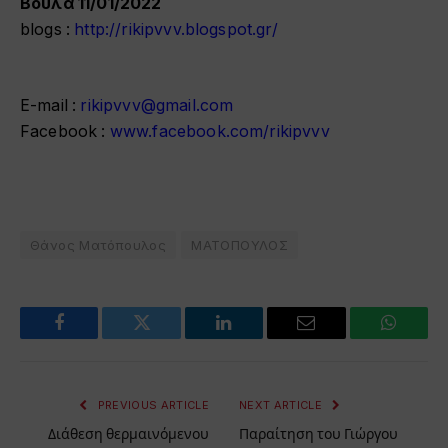
Βούλα 11/01/2022
blogs :
http://rikipvvv.blogspot.gr/
Ε-mail :
rikipvvv@gmail.com
Facebook :
www.facebook.com/rikipvvv
Θάνος Ματόπουλος
ΜΑΤΟΠΟΥΛΟΣ
Facebook
Twitter
LinkedIn
Email
WhatsA
PREVIOUS ARTICLE
NEXT ARTICLE
Διάθεση θερμαινόμενου
Παραίτηση του Γιώργου