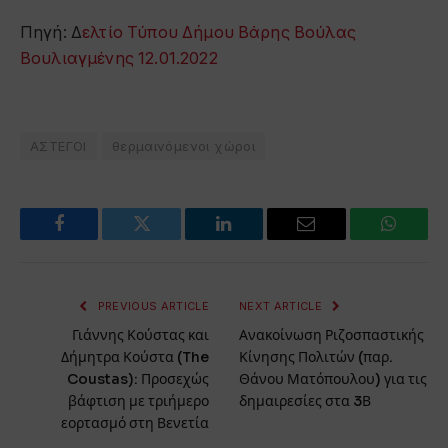
Πηγή: Δ
ελτίο Τύπου Δήμου Βάρης Βούλας
Βουλιαγμένης 12.01.2022
ΑΣΤΕΓΟΙ
θερμαινόμενοι χώροι
Facebook
Twitter
LinkedIn
Email
WhatsA
PREVIOUS ARTICLE
NEXT ARTICLE
Γιάννης Κούστας και
Ανακοίνωση Ριζοσπαστικής
Δήμητρα Κούστα (The
Κίνησης Πολιτών (παρ.
Coustas): Προσεχώς
Θάνου Ματόπουλου) για τις
βάφτιση με τριήμερο
δημαιρεσίες στα 3Β
εορτασμό στη Βενετία