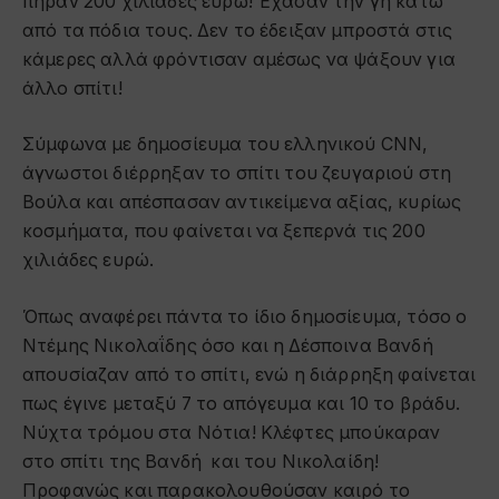
πήραν 200 χιλιάδες ευρώ! Έχασαν την γη κάτω
από τα πόδια τους. Δεν το έδειξαν μπροστά στις
κάμερες αλλά φρόντισαν αμέσως να ψάξουν για
άλλο σπίτι!
Σύμφωνα με δημοσίευμα του ελληνικού CNN,
άγνωστοι διέρρηξαν το σπίτι του ζευγαριού στη
Βούλα και απέσπασαν αντικείμενα αξίας, κυρίως
κοσμήματα, που φαίνεται να ξεπερνά τις 200
χιλιάδες ευρώ.
Όπως αναφέρει πάντα το ίδιο δημοσίευμα, τόσο ο
Ντέμης Νικολαΐδης όσο και η Δέσποινα Βανδή
απουσίαζαν από το σπίτι, ενώ η διάρρηξη φαίνεται
πως έγινε μεταξύ 7 το απόγευμα και 10 το βράδυ.
Νύχτα τρόμου στα Νότια! Κλέφτες μπούκαραν
στο σπίτι της Βανδή και του Νικολαίδη!
Προφανώς και παρακολουθούσαν καιρό το