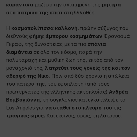
καραντίνα
μαζί με την αγαπημένη της
μητέρα
στο πατρικό της σπίτι
στη Φιλοθέη.
Η
κοσμοπολίτισσα καλλονή,
πρώην σύζυγος του
διεθνούς φήμης
έμπορου κοσμημάτων
Φρανσουά
Γκραφ, της δυναστείας με τα πιο
σπάνια
διαμάντια
σε όλο τον κόσμο, παρά την
πολυτάραχη και μυθική ζωή της, εκτός από τον
μοναχογιό της,
λατρεύει τους γονείς της και τον
αδερφό της Νίκο
. Πριν από δύο χρόνια η απώλεια
του πατέρα της, του εφοπλιστή (από τους
πρωτεργάτες της ελληνικής ακτοπλοΐας)
Ανδρέα
Βομβογιάννη
, τη συγκλόνισε και εγκατέλειψε το
Los Angeles για
να σταθεί στο πλευρό του τις
τραγικές ώρες.
Και εκείνος, όμως, τη λάτρευε.