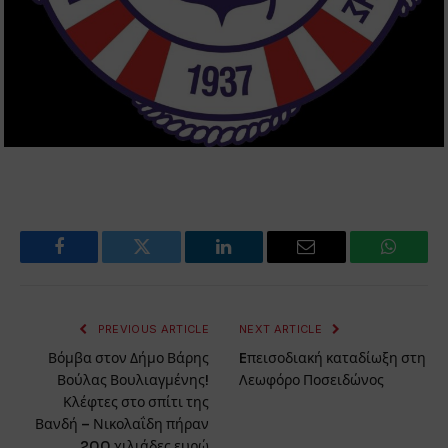
Facebook
Twitter
LinkedIn
Email
WhatsA
PREVIOUS ARTICLE
NEXT ARTICLE
Βόμβα στον Δήμο Βάρης
Eπεισοδιακή καταδίωξη στη
Βούλας Βουλιαγμένης!
Λεωφόρο Ποσειδώνος
Κλέφτες στο σπίτι της
Βανδή – Νικολαΐδη πήραν
200 χιλιάδες ευρώ