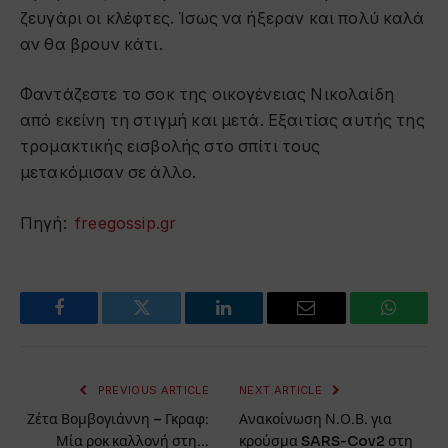
ζευγάρι οι κλέφτες. Ίσως να ήξεραν και πολύ καλά
αν θα βρουν κάτι.
Φαντάζεστε το σοκ της οικογένειας Νικολαίδη
από εκείνη τη στιγμή και μετά. Εξαιτίας αυτής της
τρομακτικής εισβολής στο σπίτι τους
μετακόμισαν σε άλλο.
Πηγή:
freegossip.gr
Facebook
Twitter
LinkedIn
Email
WhatsA
PREVIOUS ARTICLE
NEXT ARTICLE
Ζέτα Βομβογιάννη – Γκραφ:
Ανακοίνωση Ν.Ο.Β. για
Μία ροκ καλλονή στη…
κρούσμα SARS-Cov2 στη