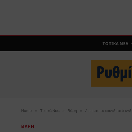
ΤΟΠΙΚΑ ΝΕΑ
Home
»
Τοπικά Νέα
»
Βάρη
»
Αμείωτο το επενδυτικό εν
ΒΑΡΗ