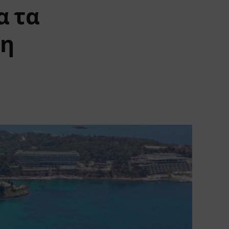
α τα
τη