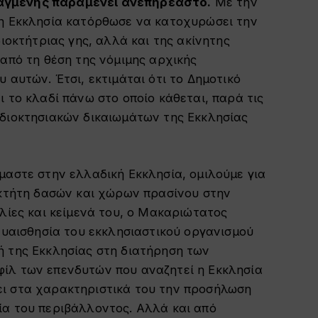
αγμένης παραμένει ανεπηρέαστο.
Με την
 η Εκκλησία κατόρθωσε να κατοχυρώσει την
διοκτήτριας γης, αλλά και της ακίνητης
 από τη θέση της νόμιμης αρχικής
 αυτών. Έτσι, εκτιμάται ότι το Δημοτικό
 το κλαδί πάνω στο οποίο κάθεται, παρά τις
ιδιοκτησιακών δικαιωμάτων της Εκκλησίας
μαστε στην ελλαδική Εκκλησία, ομιλούμε για
οκτήτη δασών και χώρων πρασίνου στην
ιλίες και κείμενά του, ο Μακαριώτατος
 ευαισθησία του εκκλησιαστικού οργανισμού
ή της Εκκλησίας στη διατήρηση των
ίλ των επενδυτών που αναζητεί η Εκκλησία
ει στα χαρακτηριστικά του την προσήλωση
ία του περιβάλλοντος. Αλλά και από