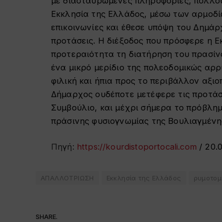
με διασταυρωμένες πληροφορίες, πολλού
Εκκλησία της Ελλάδος, μέσω των αρμοδί
επικοινωνίες και έθεσε υπόψη του Δημά
προτάσεις. Η διέξοδος που πρόσφερε η 
προτεραιότητα τη διατήρηση του πρασίν
ένα μικρό μερίδιο της πολεοδομικώς αρρ
φιλική και ήπια προς το περιβάλλον αξιο
Δήμαρχος ουδέποτε μετέφερε τις προτάσ
Συμβούλιο, και μέχρι σήμερα το πρόβλημ
πράσινης φυσιογνωμίας της Βουλιαγμένη
Πηγή:
https://kourdistoportocali.com
/ 20.
ΑΠΑΛΛΟΤΡΙΩΣΗ
Εκκλησία της Ελλάδος
ρυμοτομ
SHARE.