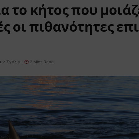
α το κήτος που μοιάζ
ς οι πιθανότητες επ
υν Σχόλια
2 Mins Read