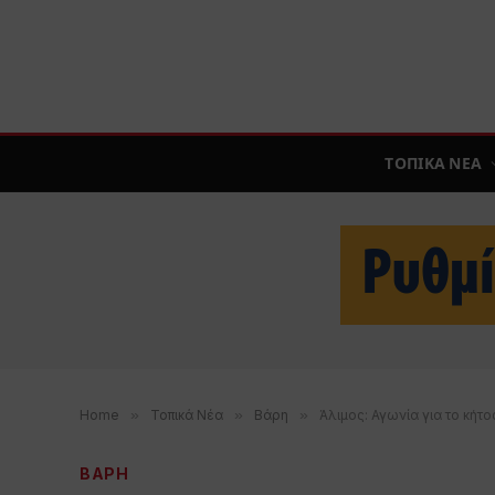
ΤΟΠΙΚΑ ΝΕΑ
Home
»
Τοπικά Νέα
»
Βάρη
»
Άλιμος: Αγωνία για το κήτο
ΒΑΡΗ