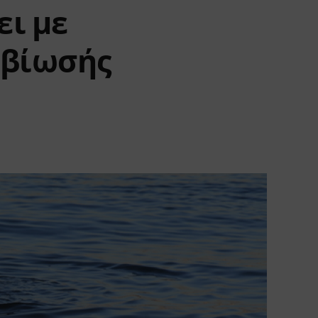
ει με
ιβίωσής