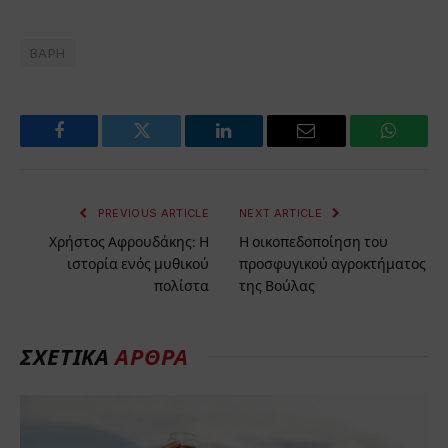
ΒΑΡΗ
Facebook
Twitter
LinkedIn
Email
WhatsA
PREVIOUS ARTICLE
NEXT ARTICLE
Χρήστος Αφρουδάκης: Η
Η οικοπεδοποίηση του
ιστορία ενός μυθικού
προσφυγικού αγροκτήματος
πολίστα
της Βούλας
ΣΧΕΤΙΚΑ
ΑΡΘΡΑ