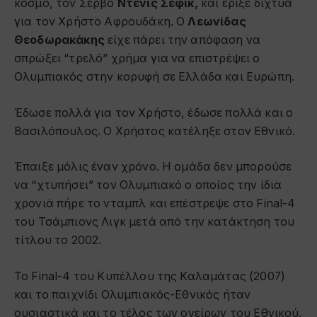
κόσμο, τον Σέρβο
Ντένις Σέφικ,
και έριξε δίχτυα
για τον Χρήστο Αφρουδάκη. Ο
Λεωνίδας
Θεοδωρακάκης
είχε πάρει την απόφαση να
σπρώξει “τρελό” χρήμα για να επιστρέψει ο
Ολυμπιακός στην κορυφή σε Ελλάδα και Ευρώπη.
Έδωσε πολλά για τον Χρήστο, έδωσε πολλά και ο
Βασιλόπουλος. Ο Χρήστος κατέληξε στον Εθνικό.
Έπαιξε μόλις έναν χρόνο. Η ομάδα δεν μπορούσε
να “χτυπήσει” τον Ολυμπιακό ο οποίος την ίδια
χρονιά πήρε το νταμπλ και επέστρεψε στο Final-4
του Τσάμπιονς Λιγκ μετά από την κατάκτηση του
τίτλου το 2002.
Το Final-4 του Κυπέλλου της Καλαμάτας (2007)
και το παιχνίδι Ολυμπιακός-Εθνικός ήταν
ουσιαστικά και το τέλος των ονείρων του Εθνικού.