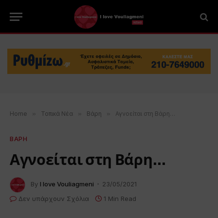
Home
»
Τοπικά Νέα
»
Βάρη
»
Αγνοείται στη Βάρη…
ΒΑΡΗ
Αγνοείται στη Βάρη…
By
I love Vouliagmeni
23/05/2021
Δεν υπάρχουν Σχόλια
1 Min Read