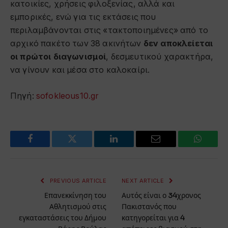
κατοικίες, χρήσεις φιλοξενίας, αλλά και
εμπορικές, ενώ για τις εκτάσεις που
περιλαμβάνονται στις «τακτοποιημένες» από το
αρχικό πακέτο των 38 ακινήτων
δεν αποκλείεται
οι πρώτοι διαγωνισμοί
, δεσμευτικού χαρακτήρα,
να γίνουν και μέσα στο καλοκαίρι.
Πηγή:
sofokleous10.gr
Facebook
Twitter
LinkedIn
Email
WhatsA
PREVIOUS ARTICLE
NEXT ARTICLE
Επανεκκίνηση του
Αυτός είναι ο 34χρονος
Αθλητισμού στις
Πακιστανός που
εγκαταστάσεις του Δήμου
κατηγορείται για 4