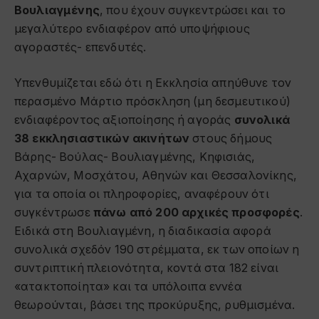
Βουλιαγμένης
, που έχουν συγκεντρώσει και το
μεγαλύτερο ενδιαφέρον από υποψήφιους
αγοραστές- επενδυτές.
Υπενθυμίζεται εδώ ότι η Εκκλησία απηύθυνε τον
περασμένο Μάρτιο πρόσκληση (μη δεσμευτικού)
ενδιαφέροντος αξιοποίησης ή αγοράς
συνολικά
38 εκκλησιαστικών ακινήτων
στους δήμους
Βάρης- Βούλας- Βουλιαγμένης, Κηφισιάς,
Αχαρνών, Μοσχάτου, Αθηνών και Θεσσαλονίκης,
για τα οποία οι πληροφορίες, αναφέρουν ότι
συγκέντρωσε
πάνω από 200 αρχικές προσφορές
.
Ειδικά στη Βουλιαγμένη, η διαδικασία αφορά
συνολικά σχεδόν 190 στρέμματα, εκ των οποίων η
συντριπτική πλειονότητα, κοντά στα 182 είναι
«ατακτοποίητα» και τα υπόλοιπα εννέα
θεωρούνται, βάσει της προκύρυξης, ρυθμισμένα.