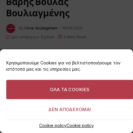
Βάρης Βούλας
Βουλιαγμένης
By
I love Vouliagmeni
19/05/2021
Δεν υπάρχουν Σχόλια
3 Mins Read
Χρησιμοποιούμε Cookies για να βελτιστοποιήσουμε τον
ιστότοπό μας και τις υπηρεσίες μας.
ΟΛΑ ΤΑ COOKIES
ΔΕΝ ΑΠΟΔΕΧΟΜΑΙ
Επανεκκίνηση των αθλητικών δραστηριοτήτων
Cookie policy
Cookie policy