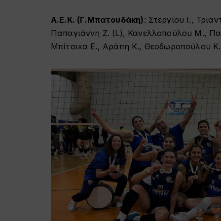
A.E.K. (Γ.Μπατουδάκη)
: Στεργίου Ι., Τρια
Παπαγιάννη Ζ. (L), Κανελλοπούλου Μ., Πα
Μπίτσικα Ε., Αράπη Κ., Θεοδωροπούλου Κ.