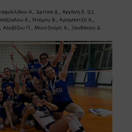
νταφυλλίδου Α., Δρίτσα Δ., Αγγάνη Ε. (L),
πάζογλου Κ., Ντέμου Β., Αραμπατζή Α.,
, Αλεβίζου Π., Μουτζούρη Α., Ξανθάκου Δ.