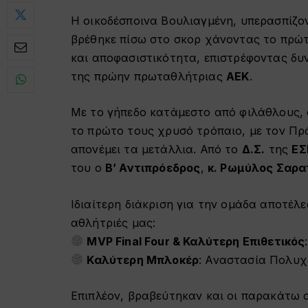
Η οικοδέσποινα Βουλιαγμένη, υπερασπίζον
βρέθηκε πίσω στο σκορ χάνοντας το πρώ
και αποφασιστικότητα, επιστρέφοντας δυ
της πρώην πρωταθλήτριας
ΑΕΚ
.
Με το γήπεδο κατάμεστο από φιλάθλους, 
το πρώτο τους χρυσό τρόπαιο, με τον Πρ
απονέμει τα μετάλλια. Από το
Δ.Σ.
της
ΕΣ
του ο
Β’ Αντιπρόεδρος
,
κ. Ρωμύλος Σαρ
Ιδιαίτερη διάκριση για την ομάδα αποτέλ
αθλήτριές μας:
MVP Final Four & Καλύτερη Επιθετικός
Καλύτερη Μπλοκέρ
: Αναστασία Πολυ
Επιπλέον, βραβεύτηκαν και οι παρακάτω α