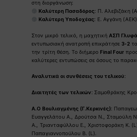
στη διοργάνωση:
Καλύτερη Πασαδόρος
: Π. Αλεβιζάκη 
Καλύτερη Υποδοχέας
: Ε. Αγγάνη (ΑΕΚ
Στον μικρό τελικό, η μαχητική
ΑΣΠ Γλυφ
εντυπωσιακή ανατροπή επικράτησε
3-2
τ
την τρίτη θέση. Το διήμερο
Final Four
προσ
καλύτερες εντυπώσεις σε όσους το παρα
Αναλυτικά οι συνθέσεις του τελικού
:
Διαιτητές των τελικών
: Σαμοθράκης Κρο
Α.Ο Βουλιαγμένης (Γ.Κερκινές)
: Παπαγεω
Ευαγγελάτου Α., Δρούτσα Ν., Σταμούλη Ν
Α., Τριανταφύλλου Ε., Χριστοφοράκη Κ. (
Παπαγιαννοπούλου Β. (L).