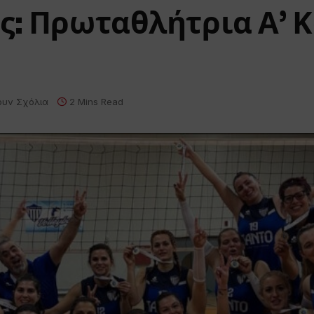
ς: Πρωταθλήτρια Α’ 
ουν Σχόλια
2 Mins Read