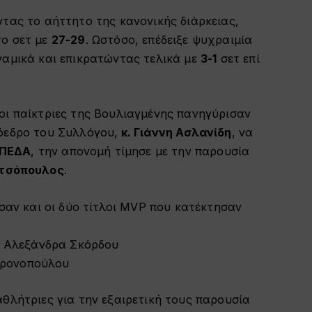
τας το αήττητο της κανονικής διάρκειας,
το σετ με
27-29
. Ωστόσο, επέδειξε ψυχραιμία
ναμικά και επικρατώντας τελικά με
3-1
σετ επί
οι παίκτριες της Βουλιαγμένης πανηγύρισαν
όεδρο του Συλλόγου,
κ. Γιάννη Ασλανίδη
, να
ΠΕΔΑ
, την απονομή τίμησε με την παρουσία
ατσόπουλος
.
εσαν και οι δύο τίτλοι MVP που κατέκτησαν
: Αλεξάνδρα Σκόρδου
χρονοπούλου
θλήτριες για την εξαιρετική τους παρουσία