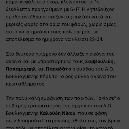
πάρει κεφάλι στο σκορ, κλείνοντας το 1ο
δεκάλεπτο προηγούμενη με 6-17. Η γηπεδούχος
ομάδα αντέδρασε παίζοντας πολύ δυνατά και
μερικές φορές στα όρια του φάουλ, χωρίς όμως
αυτό να επηρεάσει τους παίκτες μας, με
αποτέλεσμα το ημίχρονο να κλείσει 22-34.
Στο δεύτερο ημίχρονο δεν άλλαξε η εικόνα του
αγώνα και με μπροστάρηδες τους
Σαββουλίδη
,
Παπαμιχαήλ
και
Παπαδάτο
η ομάδας του Α.Ο.
Βουλιαγμένης πήρε το 1ο ροζ φύλλο αγώνα του
πρωταθλήματος.
Την πολύ καλή εμφάνιση των παικτών, “σκίασε” ο
σοβαρός τραυματισμός του αρχηγού του Α.Ο.
Βουλιαγμένης
Καλούδη Νίκου
, που σε φάση
αιφνιδιασμού ο Πατμανίδης άθελα του, τον βρήκε
στο πόδι, με αποτέλεσμα να γυρίσει το γόνατό