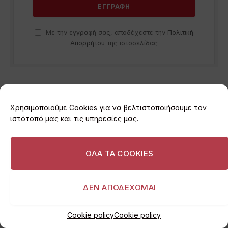
Με την εγγραφή σας, αποδέχεστε την
Πολιτική
Απορρήτου
της ιστοσελίδας
ΑΚΟΛΟΥΘΗΣΤΕ ΜΑΣ
Χρησιμοποιούμε Cookies για να βελτιστοποιήσουμε τον
ιστότοπό μας και τις υπηρεσίες μας.
Facebook
Twitter
ΟΛΑ ΤΑ COOKIES
Instagram
ΔΕΝ ΑΠΟΔΕΧΟΜΑΙ
Cookie policy
Cookie policy
ΒΆΡΗ