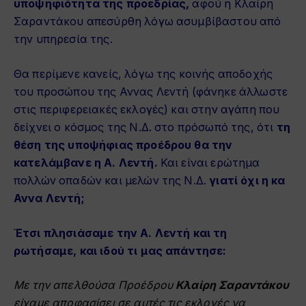
υποψηφιότητα της προεδρίας,
αφού η Κλαίρη
Σαραντάκου απεσύρθη λόγω ασυμβίβαστου από
την υπηρεσία της.
Θα περίμενε κανείς, λόγω της κοινής αποδοχής
του προσώπου της Αννας Λεντή (φάνηκε άλλωστε
στις περιφερειακές εκλογές) και στην αγάπη που
δείχνει ο κόσμος της Ν.Δ. στο πρόσωπό της, ότι
τη
θέση της υποψήφιας προέδρου θα την
κατελάμβανε η Α. Λεντή.
Και είναι ερώτημα
πολλών οπαδών και μελών της Ν.Δ.
γιατί όχι η κα
Αννα Λεντή;
Έτσι πλησιάσαμε την Α. Λεντή και τη
ρωτήσαμε, και ιδού τι μας απάντησε:
Με την απελθούσα Προέδρου
Κλαίρη Σαραντάκου
είχαμε αποφασίσει σε αυτές τις εκλογές να