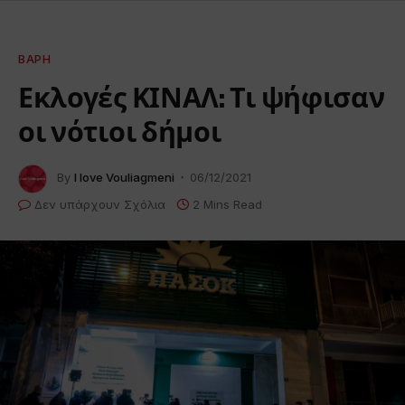
ΒΆΡΗ
Εκλογές ΚΙΝΑΛ: Τι ψήφισαν
οι νότιοι δήμοι
By
I love Vouliagmeni
06/12/2021
Δεν υπάρχουν Σχόλια
2 Mins Read