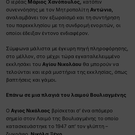
Ο ιερέας
Μάριος
Χανόπουλος,
κατόπιν
συνεννόησης με τον Μητροπολίτη
Αντώνιο,
αναλαμβάνει τον εξωραϊσμό και τη συντήρηση
του παρεκκλησίου με τη συνδρομή ενοριτών, οι
οποίοι έδειξαν έντονο ενδιαφέρον.
Σύμφωνα μάλιστα με έγκυρη πηγή πληροφόρησης,
στο μέλλον, στο μέχρι τώρα εγκαταλελειμμένο
εκκλησάκι του
Αγίου Νικολάου
θα μπορούν να
τελούνται και ιερά μυστήρια της εκκλησίας, όπως
βαπτήσεις και γάμοι.
Επάνω σε μια πλαγιά του λαιμού Βουλιαγμένης
Ο
Αγιος Νικόλαος
βρίσκεται σ’ ένα απόμερο
σημείο στον Λαιμό της Βουλιαγμένης το οποίο
κατασκευάστηκε το 1947 απ’ τον γλύπτη –
ζωγράφο,
Νικόλα Ξένο
.