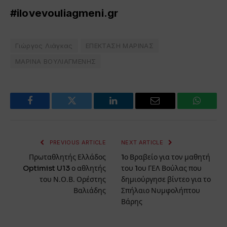
#ilovevouliagmeni.gr
Γιώργος Λιάγκας
ΕΠΕΚΤΑΣΗ ΜΑΡΙΝΑΣ
ΜΑΡΙΝΑ ΒΟΥΛΙΑΓΜΕΝΗΣ
Facebook
Twitter
LinkedIn
Email
WhatsA
PREVIOUS ARTICLE
NEXT ARTICLE
Πρωταθλητής Ελλάδος
1ο Βραβείο για τον μαθητή
Optimist U13 ο αθλητής
του 1ου ΓΕΛ Βούλας που
του Ν.Ο.Β. Ορέστης
δημιούργησε βίντεο για το
Βαλιάδης
Σπήλαιο Νυμφολήπτου
Βάρης