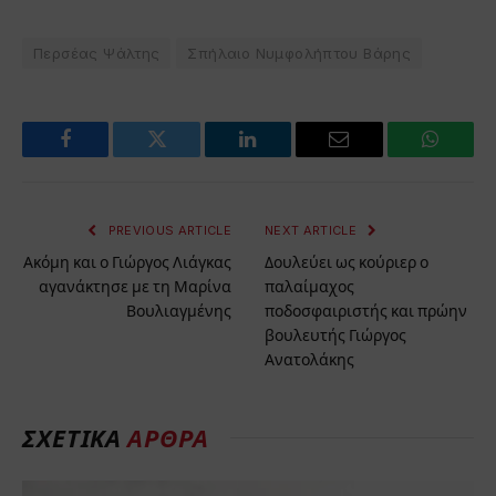
Περσέας Ψάλτης
Σπήλαιο Νυμφολήπτου Βάρης
Facebook
Twitter
LinkedIn
Email
WhatsA
PREVIOUS ARTICLE
NEXT ARTICLE
Ακόμη και ο Γιώργος Λιάγκας
Δουλεύει ως κούριερ ο
αγανάκτησε με τη Μαρίνα
παλαίμαχος
Βουλιαγμένης
ποδοσφαιριστής και πρώην
βουλευτής Γιώργος
Ανατολάκης
ΣΧΕΤΙΚΑ
ΑΡΘΡΑ