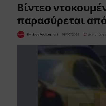
Βίντεο ντοκουμέν
παρασύρεται από
By
I love Vouliagmeni
08/07/2023
Δεν υπάρχ