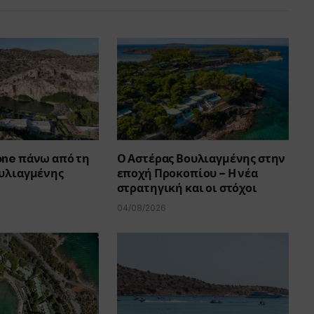
one πάνω από τη
Ο Αστέρας Βουλιαγμένης στην
ουλιαγμένης
εποχή Προκοπίου – Η νέα
στρατηγική και οι στόχοι
04/08/2026