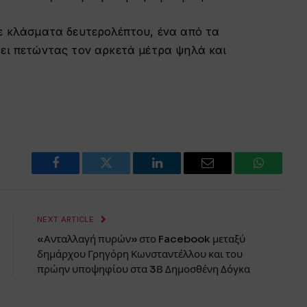
σε κλάσματα δευτερολέπτου, ένα από τα
άει πετώντας τον αρκετά μέτρα ψηλά και
Facebook
Twitter
LinkedIn
Email
WhatsAp
NEXT ARTICLE
«Ανταλλαγή πυρών» στο Facebook μεταξύ
δημάρχου Γρηγόρη Κωνσταντέλλου και του
πρώην υποψηφίου στα 3Β Δημοσθένη Δόγκα