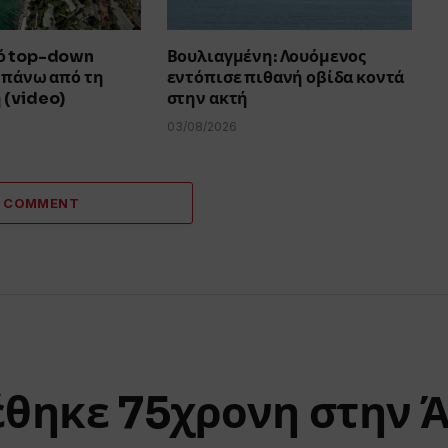
ό top-down
Βουλιαγμένη: Λουόμενος
 πάνω από τη
εντόπισε πιθανή οβίδα κοντά
 (video)
στην ακτή
03/08/2026
A COMMENT
έθηκε 75χρονη στην Ά