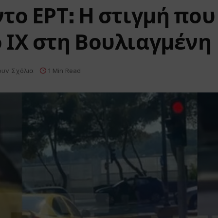
το ΕΡΤ: Η στιγμή που
 ΙΧ στη Βουλιαγμένη
ουν Σχόλια
1 Min Read