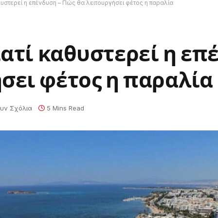
θυστερεί η επένδυση – Πώς θα λειτουργήσει φέτος η παραλία
ιατί καθυστερεί η επ
σει φέτος η παραλία
υν Σχόλια
5 Mins Read