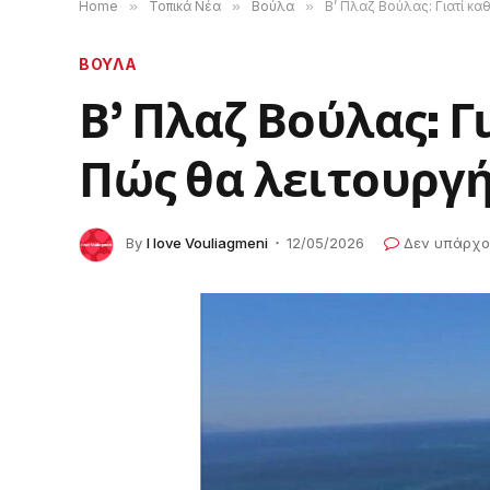
Home
»
Τοπικά Νέα
»
Βούλα
»
Β’ Πλαζ Βούλας: Γιατί κα
ΒΟΥΛΑ
Β’ Πλαζ Βούλας: Γ
Πώς θα λειτουργή
By
I love Vouliagmeni
12/05/2026
Δεν υπάρχο