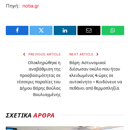
Πηγή:
notia.gr
Facebook
Twitter
LinkedIn
Email
WhatsA
PREVIOUS ARTICLE
NEXT ARTICLE
Ολοκληρώθηκε η
Βάρη: Αστυνομικοί
αναβάθμιση της
διέσωσαν σκύλο που ήταν
προσβασιμότητας σε
κλειδωμένος 4 ώρες σε
τέσσερις παραλίες του
αυτοκίνητο – Kινδύνευε να
Δήμου Βάρης Βούλας
πεθάνει από θερμοπληξία
Βουλιαγμένης
ΣΧΕΤΙΚΑ
ΑΡΘΡΑ