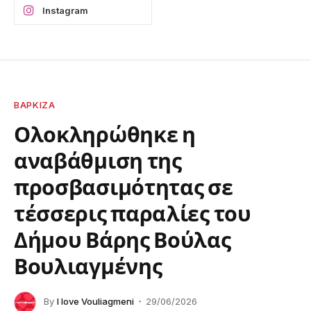
Instagram
ΒΆΡΚΙΖΑ
Ολοκληρώθηκε η
αναβάθμιση της
προσβασιμότητας σε
τέσσερις παραλίες του
Δήμου Βάρης Βούλας
Βουλιαγμένης
By
I love Vouliagmeni
29/06/2026