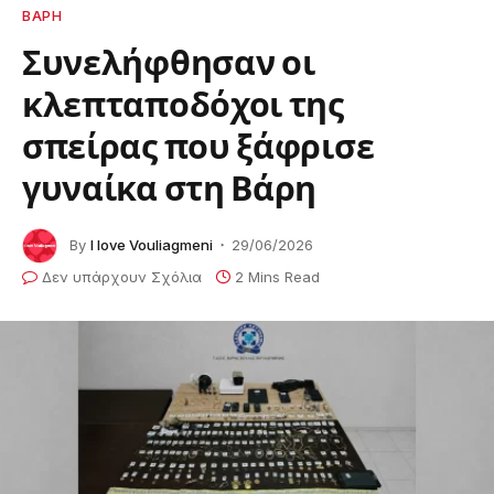
ΒΑΡΗ
Συνελήφθησαν οι
κλεπταποδόχοι της
σπείρας που ξάφρισε
γυναίκα στη Βάρη
By
I love Vouliagmeni
29/06/2026
Δεν υπάρχουν Σχόλια
2 Mins Read