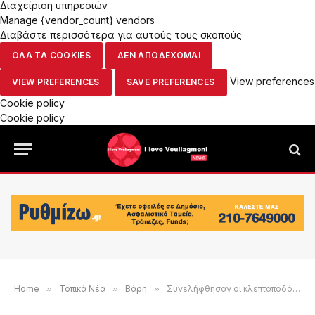
Διαχείριση υπηρεσιών
Manage {vendor_count} vendors
Διαβάστε περισσότερα για αυτούς τους σκοπούς
ΟΛΑ ΤΑ COOKIES
ΔΕΝ ΑΠΟΔΕΧΟΜΑΙ
View preferences
VIEW PREFERENCES
SAVE PREFERENCES
Cookie policy
Cookie policy
Home
»
Τοπικά Νέα
»
Βάρη
»
Συνελήφθησαν οι κλεπταποδόχοι της σπείρας που ξάφρισε γυναίκα στη Βάρη