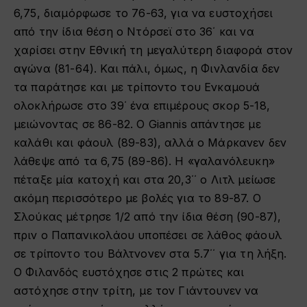
6,75, διαμόρφωσε το 76-63, για να ευστοχήσει
από την ίδια θέση ο Ντόρσεϊ στο 36΄ και να
χαρίσει στην Εθνική τη μεγαλύτερη διαφορά στον
αγώνα (81-64). Και πάλι, όμως, η Φινλανδία δεν
τα παράτησε και με τρίποντο του Ενκαμουά
ολοκλήρωσε στο 39΄ ένα επιμέρους σκορ 5-18,
μειώνοντας σε 86-82. Ο Giannis απάντησε με
καλάθι και φάουλ (89-83), αλλά ο Μάρκανεν δεν
λάθεψε από τα 6,75 (89-86). Η «γαλανόλευκη»
πέταξε μία κατοχή και στα 20,3΄΄ ο Λιτλ μείωσε
ακόμη περισσότερο με βολές για το 89-87. Ο
Σλούκας μέτρησε 1/2 από την ίδια θέση (90-87),
πριν ο Παπανικολάου υποπέσει σε λάθος φάουλ
σε τρίποντο του Βάλτνονεν στα 5.7΄΄ για τη λήξη.
Ο Φιλανδός ευστόχησε στις 2 πρώτες και
αστόχησε στην τρίτη, με τον Γιάντουνεν να