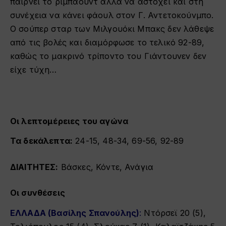
παίρνει το ριμπάουντ αλλά να αστοχεί και στη
συνέχεια να κάνει φάουλ στον Γ. Αντετοκούνμπο.
Ο σούπερ σταρ των Μιλγουόκι Μπακς δεν λάθεψε
από τις βολές και διαμόρφωσε το τελικό 92-89,
καθώς το μακρινό τρίποντο του Γιάντουνεν δεν
είχε τύχη…
Οι λεπτομέρειες του αγώνα
Τα δεκάλεπτα:
24-15, 48-34, 69-56, 92-89
ΔΙΑΙΤΗΤΕΣ:
Βάσκες, Κόντε, Ανάγια
Οι συνθέσεις
ΕΛΛΑΔΑ (Βασίλης Σπανούλης)
:
Ντόρσεϊ 20 (5),