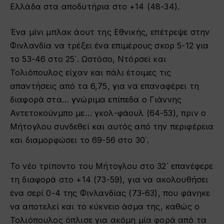
Ελλάδα στα αποδυτήρια στο +14 (48-34).
Ένα μίνι μπλακ άουτ της Εθνικής, επέτρεψε στην
Φινλανδία να τρέξει ένα επιμέρους σκορ 5-12 για
το 53-46 στο 25΄. Ωστόσο, Ντόρσεϊ και
Τολιόπουλος είχαν και πάλι έτοιμες τις
απαντήσεις από τα 6,75, για να επαναφέρει τη
διαφορά στα… γνώριμα επίπεδα ο Γιάννης
Αντετοκούνμπο με… γκολ-φάουλ (64-53), πριν ο
Μήτογλου συνδεθεί και αυτός από την περιφέρεια
και διαμορφώσει το 69-56 στο 30΄.
Το νέο τρίποντο του Μήτογλου στο 32΄ επανέφερε
τη διαφορά στο +14 (73-59), για να ακολουθήσει
ένα σερί 0-4 της Φινλανδίας (73-63), που φάνηκε
να αποτελεί και το κύκνειο άσμα της, καθώς ο
Τολιόπουλος όπλισε για ακόμη μία φορά από τα