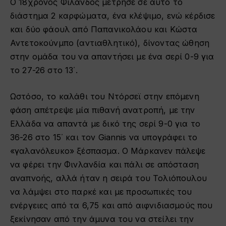
Ο 18χρονος Φιλανδός μέτρησε σε αυτό το
διάστημα 2 καρφώματα, ένα κλέψιμο, ενώ κέρδισε
και δύο φάουλ από Παπανικολάου και Κώστα
Αντετοκούνμπο (αντιαθλητικό), δίνοντας ώθηση
στην ομάδα του να απαντήσει με ένα σερί 0-9 για
το 27-26 στο 13΄.
Ωστόσο, το καλάθι του Ντόρσεϊ στην επόμενη
φάση απέτρεψε μία πιθανή ανατροπή, με την
Ελλάδα να απαντά με δικό της σερί 9-0 για το
36-26 στο 15΄ και τον Giannis να υπογράφει το
«γαλανόλευκο» ξέσπασμα. Ο Μάρκανεν πάλεψε
να φέρει την Φινλανδία και πάλι σε απόσταση
αναπνοής, αλλά ήταν η σειρά του Τολιόπουλου
να λάμψει στο παρκέ και με προσωπικές του
ενέργειες από τα 6,75 και από αιφνιδιασμούς που
ξεκίνησαν από την άμυνα του να στείλει την