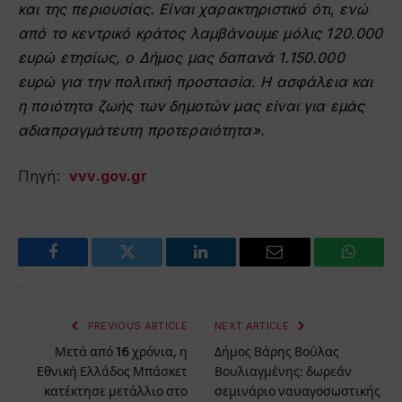
και της περιουσίας. Είναι χαρακτηριστικό ότι, ενώ
από το κεντρικό κράτος λαμβάνουμε μόλις 120.000
ευρώ ετησίως, ο Δήμος μας δαπανά 1.150.000
ευρώ για την πολιτική προστασία. Η ασφάλεια και
η ποιότητα ζωής των δημοτών μας είναι για εμάς
αδιαπραγμάτευτη προτεραιότητα».
Πηγή:
vvv.gov.gr
Facebook
Twitter
LinkedIn
Email
WhatsA
PREVIOUS ARTICLE
NEXT ARTICLE
Μετά από 16 χρόνια, η
Δήμος Βάρης Βούλας
Εθνική Ελλάδος Μπάσκετ
Βουλιαγμένης: δωρεάν
κατέκτησε μετάλλιο στο
σεμινάριο ναυαγοσωστικής