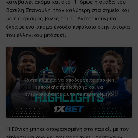
κατεβαίνει ακόμα και στο -1, όμως η ομάδα του
Βασίλη Σπανούλη ήταν καλύτερη στα σημεία και
με τις κρίσιμες βολές του Γ. Αντετοκούνμπο
έγραψε ένα ακόμα ένδοξο κεφάλαιο στην ιστορία
του ελληνικού μπάσκετ.
Κάντε κλικ για να αποδεχτείτε cookies
εμπορικής προώθησης και να
ενεργοποιήσετε αυτό το περιεχόμενο
Η Εθνική μπήκε αποφασισμένη στο παρκέ, με τον
Ντόρσεϊ να ανοίγει τον χορό των… τρίποντων,