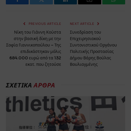
Facebook
Twitter
LinkedIn
Email
WhatsA
PREVIOUS ARTICLE
NEXT ARTICLE
Νίκη του Γιάννη Κούστα
Συνεδρίαση του
στην βασική δίκη με την
Επιχειρησιακού
Σοφία Γιαννικοπούλου – Της
Συντονιστικού Οργάνου
επιδικάστηκαν μόλις
Πολιτικής Προστασίας
684.000 ευρώ από τα 132
Δήμου Βάρης Βούλας
εκατ. που ζητούσε
Βουλιαγμένης
ΣΧΕΤΙΚΆ
ΆΡΘΡΑ