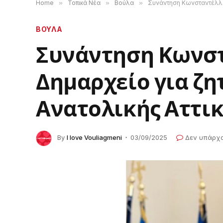
Home
»
Τοπικά Νέα
»
Βούλα
»
Συνάντηση Κωνσταντέλλου
ΒΟΥΛΑ
Συνάντηση Κωνστ
Δημαρχείο για ζη
Ανατολικής Αττι
By
I love Vouliagmeni
03/09/2025
Δεν υπάρχ