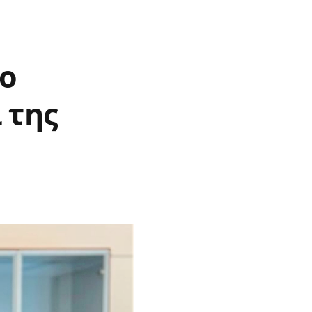
ς
το
 της