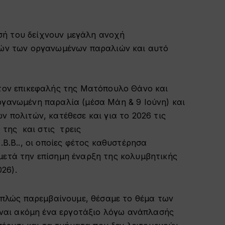
κησή του δείχνουν μεγάλη ανοχή
τών των οργανωμένων παραλιών και αυτό
με τον επικεφαλής της Ματόπουλο Θάνο και
ργανωμένη παραλία (μέσα Μάη & 9 Ιούνη) και
ν πολιτών, κατέθεσε και για το 2026 τις
 της και στις τρεις
Β.Β.., οι οποίες φέτος καθυστέρησα
μετά την επίσημη έναρξη της κολυμβητικής
026).
απλώς παρεμβαίνουμε, θέσαμε το θέμα των
ίναι ακόμη ένα εργοτάξιο λόγω ανάπλασής