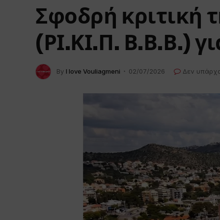
Σφοδρή κριτική 
(ΡΙ.ΚΙ.Π. Β.Β.Β.) 
By
I love Vouliagmeni
02/07/2026
Δεν υπάρχ