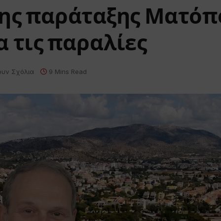
της παράταξης Ματό
για τις παραλίες
ουν Σχόλια
9 Mins Read