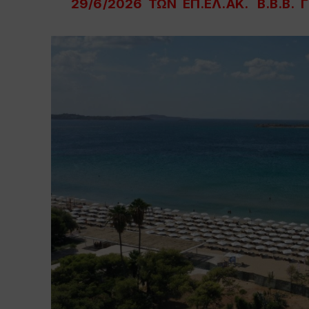
29/6/2026 ΤΩΝ ΕΠ.ΕΛ.ΑΚ. Β.Β.Β. 