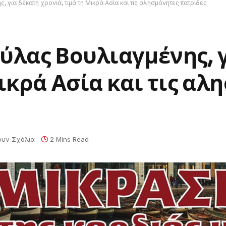
για δέκατη χρονιά, τιμά τη Μικρά Ασία και τις αλησμόνητες πατρίδες
ύλας Βουλιαγμένης, 
Μικρά Ασία και τις αλ
ουν Σχόλια
2 Mins Read