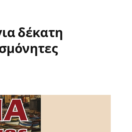
για δέκατη
ησμόνητες