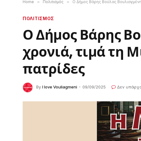
Home
»
Πολιτισμός
»
Ο Δήμος Βάρης Βούλας Βουλιαγμένης, 
ΠΟΛΙΤΙΣΜΟΣ
Ο Δήμος Βάρης Βο
χρονιά, τιμά τη 
πατρίδες
By
I love Vouliagmeni
09/09/2025
Δεν υπάρχ