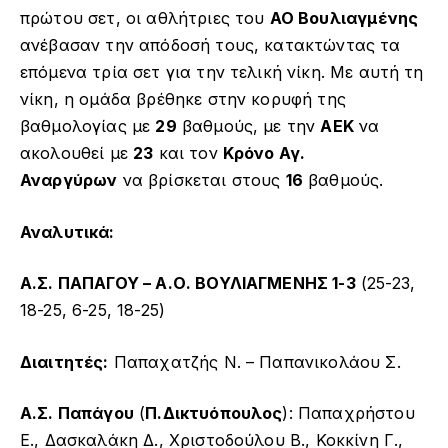
πρώτου σετ, οι αθλήτριες του
ΑΟ Βουλιαγμένης
ανέβασαν την απόδοσή τους, κατακτώντας τα
επόμενα τρία σετ για την τελική νίκη. Με αυτή τη
νίκη, η ομάδα βρέθηκε στην κορυφή της
βαθμολογίας με
29
βαθμούς, με την
ΑΕΚ
να
ακολουθεί με
23
και τον
Κρόνο Αγ.
Αναργύρων
να βρίσκεται στους
16
βαθμούς.
Αναλυτικά:
Α.Σ. ΠΑΠΑΓΟΥ – Α.Ο. ΒΟΥΛΙΑΓΜΕΝΗΣ 1-3
(25-23,
18-25, 6-25, 18-25)
Διαιτητές:
Παπαχατζής Ν. – Παπανικολάου Σ.
Α.Σ. Παπάγου
(
Π.Δικτυόπουλος
): Παπαχρήστου
Ε., Δασκαλάκη Δ., Χριστοδούλου Β., Κοκκίνη Γ.,