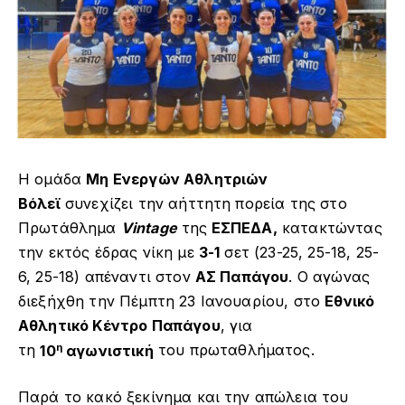
Η ομάδα
Μη Ενεργών Αθλητριών
Βόλεϊ
συνεχίζει την αήττητη πορεία της στο
Πρωτάθλημα
Vintage
της
ΕΣΠΕΔΑ,
κατακτώντας
την εκτός έδρας νίκη με
3-1
σετ (23-25, 25-18, 25-
6, 25-18) απέναντι στον
ΑΣ Παπάγου
. Ο αγώνας
διεξήχθη την Πέμπτη 23 Ιανουαρίου, στο
Εθνικό
Αθλητικό Κέντρο Παπάγου
, για
η
τη
10
αγωνιστική
του πρωταθλήματος.
Παρά το κακό ξεκίνημα και την απώλεια του