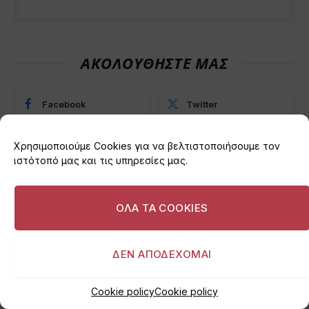
ΑΚΟΛΟΥΘΗΣΤΕ ΜΑΣ
Facebook
Twitter
Instagram
Χρησιμοποιούμε Cookies για να βελτιστοποιήσουμε τον
ιστότοπό μας και τις υπηρεσίες μας.
ΟΛΑ ΤΑ COOKIES
ΒΆΡΗ
ΔΕΝ ΑΠΟΔΕΧΟΜΑΙ
Κλαδέματα και σκουπίδια
στη Βούλα, αποτελούν
Cookie policy
Cookie policy