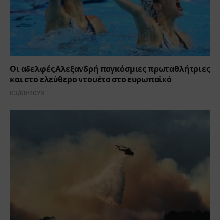
Οι αδελφές Αλεξανδρή παγκόσμιες πρωταθλήτριες
και στο ελεύθερο ντουέτο στο ευρωπαϊκό
03/08/2026