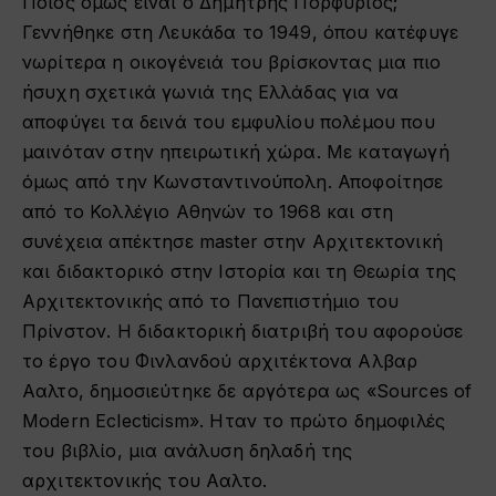
Ποιος όμως είναι ο Δημήτρης Πορφύριος;
Γεννήθηκε στη Λευκάδα το 1949, όπου κατέφυγε
νωρίτερα η οικογένειά του βρίσκοντας μια πιο
ήσυχη σχετικά γωνιά της Ελλάδας για να
αποφύγει τα δεινά του εμφυλίου πολέμου που
μαινόταν στην ηπειρωτική χώρα. Με καταγωγή
όμως από την Κωνσταντινούπολη. Αποφοίτησε
από το Κολλέγιο Αθηνών το 1968 και στη
συνέχεια απέκτησε master στην Αρχιτεκτονική
και διδακτορικό στην Ιστορία και τη Θεωρία της
Αρχιτεκτονικής από το Πανεπιστήμιο του
Πρίνστον. Η διδακτορική διατριβή του αφορούσε
το έργο του Φινλανδού αρχιτέκτονα Αλβαρ
Ααλτο, δημοσιεύτηκε δε αργότερα ως «Sources of
Modern Eclecticism». Ηταν το πρώτο δημοφιλές
του βιβλίο, μια ανάλυση δηλαδή της
αρχιτεκτονικής του Ααλτο.