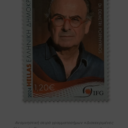
Αναμνηστική σειρά γραμματοσήμων «Διακεκριμένες