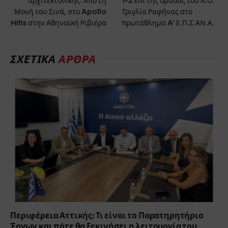
αρχιτεκτονικής: Από τη
1-2 επί της ομάδας του Α.Ο.
Μονή του Σινά, στο Apollo
Τριγλία Ραφήνας στο
Hills στην Αθηναϊκή Ριβιέρα
πρωτάθλημα A’ Ε.Π.Σ.ΑΝ.Α.
ΣΧΕΤΙΚΑ
ΑΡΘΡΑ
Περιφέρεια Αττικής: Τι είναι το Παρατηρητήριο
Έργων και πότε θα ξεκινήσει η λειτουργία του