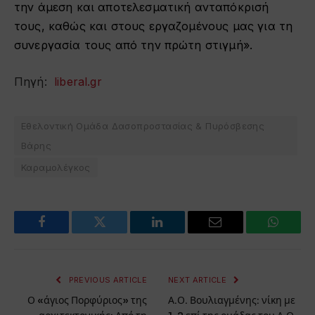
την άμεση και αποτελεσματική ανταπόκρισή
τους, καθώς και στους εργαζομένους μας για τη
συνεργασία τους από την πρώτη στιγμή».
Πηγή:
liberal.gr
Εθελοντική Ομάδα Δασοπροστασίας & Πυρόσβεσης
Βάρης
Καραμολέγκος
Facebook
Twitter
LinkedIn
Email
WhatsA
PREVIOUS ARTICLE
NEXT ARTICLE
Ο «άγιος Πορφύριος» της
Α.Ο. Βουλιαγμένης: νίκη με