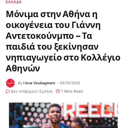
ΕΛΛΆΔΑ
Μόνιμα στην Αθήνα η
οικογένεια του Γιάννη
Αντετοκούνμπο – Τα
παιδιά του ξεκίνησαν
νηπιαγωγείο στο Κολλέγιο
Αθηνών
By
I love Vouliagmeni
06/10/2025
Δεν υπάρχουν Σχόλια
7 Mins Read