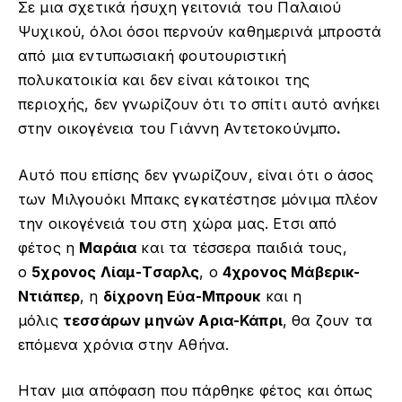
Σε μια σχετικά ήσυχη γειτονιά του Παλαιού
Ψυχικού, όλοι όσοι περνούν καθημερινά μπροστά
από μια εντυπωσιακή φουτουριστική
πολυκατοικία και δεν είναι κάτοικοι της
περιοχής, δεν γνωρίζουν ότι το σπίτι αυτό ανήκει
στην οικογένεια του Γιάννη Αντετοκούνμπο
.
Αυτό που επίσης δεν γνωρίζουν, είναι ότι ο άσος
των Μιλγουόκι Μπακς εγκατέστησε μόνιμα πλέον
την οικογένειά του στη χώρα μας. Ετσι από
φέτος η
Μαράια
και τα τέσσερα παιδιά τους,
ο
5χρονος Λίαμ-Τσαρλς
, ο
4χρονος Μάβερικ-
Ντιάπερ
, η
δίχρονη Εύα-Μπρουκ
και η
μόλις
τεσσάρων μηνών Αρια-Κάπρι
, θα ζουν τα
επόμενα χρόνια στην Αθήνα.
Ηταν μια απόφαση που πάρθηκε φέτος και όπως