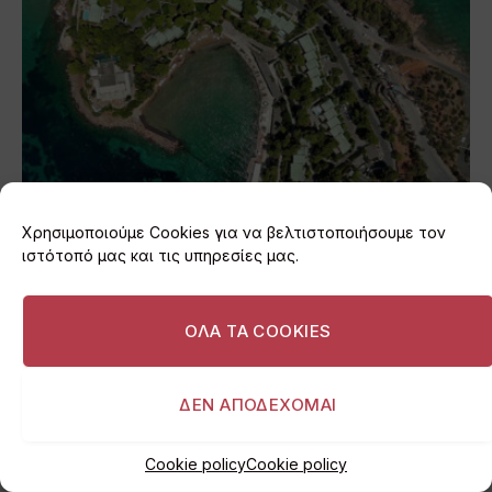
Ένα μοναδικό top-down drone ταξίδι πάνω από
Χρησιμοποιούμε Cookies για να βελτιστοποιήσουμε τον
τη Βουλιαγμένη (video)
ιστότοπό μας και τις υπηρεσίες μας.
03/08/2026
ΟΛΑ ΤΑ COOKIES
ΔΕΝ ΑΠΟΔΕΧΟΜΑΙ
Cookie policy
Cookie policy