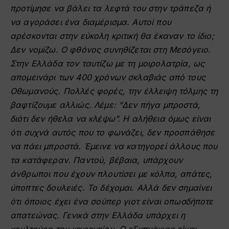
προτίμησε να βάλει τα λεφτά του στην τράπεζα ή
να αγοράσει ένα διαμέρισμα. Αυτοί που
αρέσκονται στην εύκολη κριτική θα έκαναν το ίδιο;
Δεν νομίζω. Ο φθόνος συνηθίζεται στη Μεσόγειο.
Στην Ελλάδα τον ταυτίζω με τη μοιρολατρία, ως
απομεινάρι των 400 χρόνων σκλαβιάς από τους
Οθωμανούς. Πολλές φορές, την έλλειψη τόλμης τη
βαφτίζουμε αλλιώς. Λέμε: “Δεν πήγα μπροστά,
διότι δεν ήθελα να κλέψω”. Η αλήθεια όμως είναι
ότι συχνά αυτός που το φωνάζει, δεν προσπάθησε
να πάει μπροστά. Έμεινε να κατηγορεί άλλους που
τα κατάφεραν. Παντού, βέβαια, υπάρχουν
άνθρωποι που έχουν πλουτίσει με κόλπα, απάτες,
ύποπτες δουλειές. Το δέχομαι. Αλλά δεν σημαίνει
ότι όποιος έχει ένα σούπερ γιοτ είναι οπωσδήποτε
απατεώνας. Γενικά στην Ελλάδα υπάρχει η
κουλτούρα του καφενείου. Ο εξυπνάκιας είναι