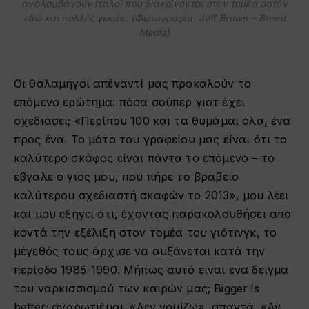
αναλαμβάνουν Ιταλοί που διακρίνονται στον τομέα αυτόν
εδώ και πολλές γενιές. (Φωτογραφία: Jeff Brown – Breed
Media)
Οι θαλαμηγοί απέναντί μας προκαλούν το
επόμενο ερώτημα: πόσα σούπερ γιοτ έχει
σχεδιάσει; «Περίπου 100 και τα θυμάμαι όλα, ένα
προς ένα. Το μότο του γραφείου μας είναι ότι το
καλύτερο σκάφος είναι πάντα το επόμενο – το
έβγαλε ο γιος μου, που πήρε το βραβείο
καλύτερου σχεδιαστή σκαφών το 2013», μου λέει
και μου εξηγεί ότι, έχοντας παρακολουθήσει από
κοντά την εξέλιξη στον τομέα του γιότινγκ, το
μέγεθός τους άρχισε να αυξάνεται κατά την
περίοδο 1985-1990. Μήπως αυτό είναι ένα δείγμα
του ναρκισσισμού των καιρών μας; Bigger is
better; αναρωτιέμαι. «Δεν νομίζω», απαντά. «Αν