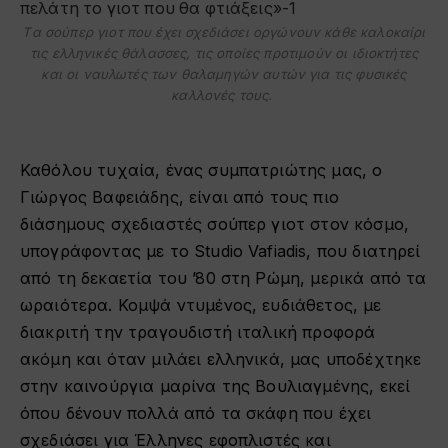
Tα σούπερ γιοτ που έχει σχεδιάσει οργώνουν κάθε καλοκαίρι
τις ελληνικές θάλασσες, τις οποίες προτιμούν οι ιδιοκτήτες
και οι ναυλωτές των θαλαμηγών αυτών για τις φυσικές
καλλονές τους.
Καθόλου τυχαία, ένας συμπατριώτης μας, ο
Γιώργος Βαφειάδης, είναι από τους πιο
διάσημους σχεδιαστές σούπερ γιοτ στον κόσμο,
υπογράφοντας με το Studio Vafiadis, που διατηρεί
από τη δεκαετία του ’80 στη Ρώμη, μερικά από τα
ωραιότερα. Κομψά ντυμένος, ευδιάθετος, με
διακριτή την τραγουδιστή ιταλική προφορά
ακόμη και όταν μιλάει ελληνικά, μας υποδέχτηκε
στην καινούργια μαρίνα της Βουλιαγμένης, εκεί
όπου δένουν πολλά από τα σκάφη που έχει
σχεδιάσει για Έλληνες εφοπλιστές και