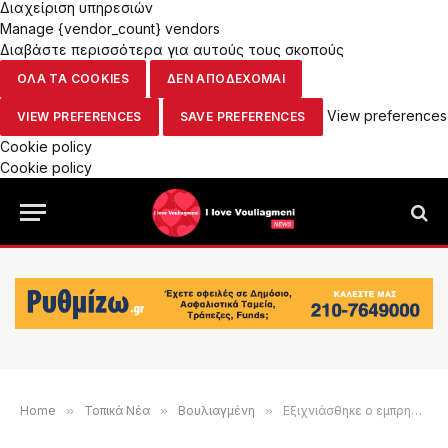
Διαχείριση υπηρεσιών
Manage {vendor_count} vendors
Διαβάστε περισσότερα για αυτούς τους σκοπούς
ΟΛΑ ΤΑ COOKIES
ΔΕΝ ΑΠΟΔΕΧΟΜΑΙ
View preferences
VIEW PREFERENCES
SAVE PREFERENCES
Cookie policy
Cookie policy
Home
»
Τοπικά Νέα
»
Βουλιαγμένη
»
Εξιχνιάσθηκε o εμπρησμός του Akti Restaurant, στη Βουλιαγμένη – Συνελήφθη 60χρονος