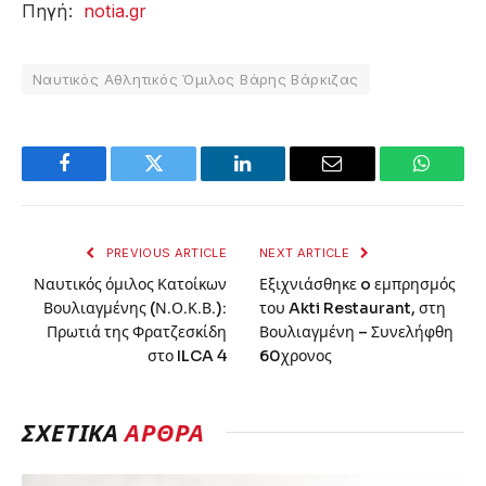
Πηγή:
notia.gr
Ναυτικός Αθλητικός Όμιλος Βάρης Βάρκιζας
Facebook
Twitter
LinkedIn
Email
WhatsA
PREVIOUS ARTICLE
NEXT ARTICLE
Ναυτικός όμιλος Κατοίκων
Εξιχνιάσθηκε o εμπρησμός
Βουλιαγμένης (Ν.Ο.Κ.Β.):
του Akti Restaurant, στη
Πρωτιά της Φρατζεσκίδη
Βουλιαγμένη – Συνελήφθη
στο ILCA 4
60χρονος
ΣΧΕΤΙΚΆ
ΆΡΘΡΑ