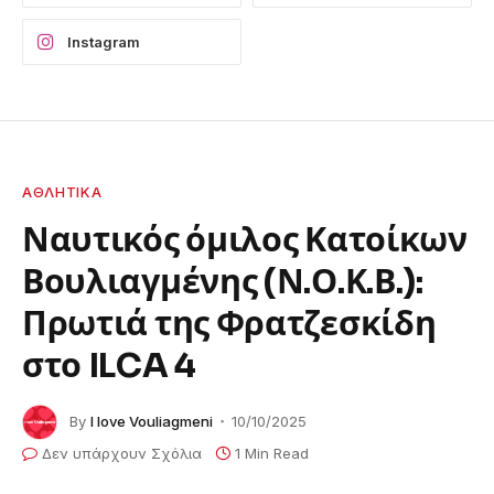
Instagram
ΑΘΛΗΤΙΚΆ
Ναυτικός όμιλος Κατοίκων
Βουλιαγμένης (Ν.Ο.Κ.Β.):
Πρωτιά της Φρατζεσκίδη
στο ILCA 4
By
I love Vouliagmeni
10/10/2025
Δεν υπάρχουν Σχόλια
1 Min Read