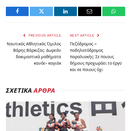
Facebook
Twitter
LinkedIn
Email
WhatsA
PREVIOUS ARTICLE
NEXT ARTICLE
Ναυτικός Αθλητικός Όμιλος
Πεζόδρομος –
Βάρης Βάρκιζας: Δωρεάν
ποδηλατόδρομος
δοκιμαστικά μαθήματα
παραλιακής: Σε ποιους
κανόε- καγιάκ
δήμους προχωράει το έργο
και σε ποιους όχι
ΣΧΕΤΙΚΑ
ΑΡΘΡΑ