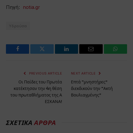
Πηγή:
notia.gr
Υδρούσα
Facebook
Twitter
LinkedIn
Email
WhatsA
PREVIOUS ARTICLE
NEXT ARTICLE
Οι Παίδες του Πρωτέα
Επτά “μνηστήρες”
κατέκτησαν την 4η θέση
διεκδικούν την “Ακτή
του πρωταθλήματος της Α
Βουλιαγμένης”
ΕΣΚΑΝΑ!
ΣΧΕΤΙΚΆ
ΆΡΘΡΑ