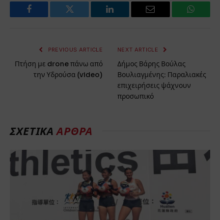
Facebook
Twitter
LinkedIn
Email
WhatsA
PREVIOUS ARTICLE
NEXT ARTICLE
Πτήση με drone πάνω από
Δήμος Βάρης Βούλας
την Υδρούσα (video)
Βουλιαγμένης: Παραλιακές
επιχειρήσεις ψάχνουν
προσωπικό
ΣΧΕΤΙΚΑ
ΑΡΘΡΑ