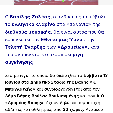
Ο
Βασίλης Σαλέας
, ο άνθρωπος που έβαλε
το
ελληνικό κλαρίνο
στα «σαλόνια» της
διεθνούς μουσικής
, θα είναι αυτός που θα
ερμηνεύσει τον
Εθνικό μας Ύμνο
στην
Τελετή Έναρξης
των
«Δρομείων»
, κάτι
που αναμένεται να σκορπίσει
ρίγη
συγκίνησης
.
Στο μίτινγκ, το οποίο θα διεξαχθεί το
Σάββατο
13
Ιουνίου
στο
Δημοτικό Στάδιο της Βάρης «Κ.
Μπαγλατζής»
και συνδιοργανώνεται από τον
Δήμο Βάρης Βούλας Βουλιαγμένης
και τον
Α.Ο.
«Δρομέας Βάρης»
, έχουν δηλώσει συμμετοχή
αθλητές και αθλήτριες από
30 χώρες
. Ανάμεσά