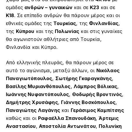
ομάδες
ανδρών – γυναικών
και σε
Κ23
και σε
Κ18
. Σε επίπεδο ανδρών θα πάρουν μέρος και οι
εθνικές ομάδες της
Τουρκίας
, της
Φινλανδίας
,
της
Κύπρου
και της
Πολωνίας
και στις γυναίκες
θα αγωνιστούν αθλήτριες από Τουρκία,
Φινλανδία και Κύπρο.
Από ελληνικής πλευράς, θα πάρουν μέρος σε
αυτό το αγώνισμα, μεταξύ άλλων, οι
Νικόλαος
Παναγιωτόπουλος
,
Σωτήρης Γκαραγκάνης
,
Βασίλης Μυριανθόπουλος
,
Λάμπρος Βόλικας
,
Ιωάννης Νυφαντόπουλος
,
Θοδωρής Βροντινός
,
Δημήτρης Χρυσάφης
,
Γιάννης Βοσκόπουλος
,
Παναγιώτης Λαγάνης
και
Γεράσιμος Καμπίτσης
καθώς και οι
Ραφαέλλα Σπανουδάκη
,
Άρτεμις
Αναστασίου
,
Αποστολία Αντωνάτου
,
Πολυνίκη