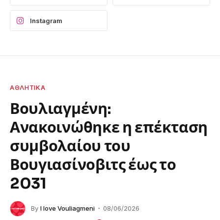
Instagram
ΑΘΛΗΤΙΚΆ
Βουλιαγμένη:
Ανακοινώθηκε η επέκταση
συμβολαίου του
Βουγιασίνοβιτς έως το
2031
By
I love Vouliagmeni
08/06/2026