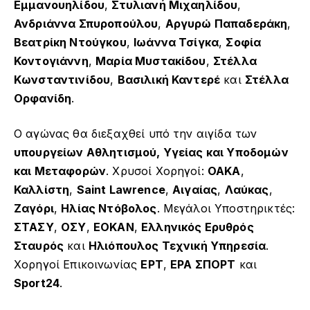
Εμμανουηλίδου
,
Στυλιανή Μιχαηλίδου
,
Ανδριάννα Σπυροπούλου
,
Αργυρώ Παπαδεράκη
,
Βεατρίκη Ντούγκου
,
Ιωάννα Τσίγκα
,
Σοφία
Κοντογιάννη
,
Μαρία Μυστακίδου
,
Στέλλα
Κωνσταντινίδου
,
Βασιλική Καντερέ
και
Στέλλα
Ορφανίδη
.
Ο αγώνας θα διεξαχθεί υπό την αιγίδα των
υπουργείων Αθλητισμού, Υγείας και Υποδομών
και Μεταφορών
. Χρυσοί Χορηγοί:
OAKA
,
Καλλίστη
,
Saint Lawrence
,
Αιγαίας
,
Λαύκας
,
Ζαγόρι
,
Ηλίας Ντόβολος
. Μεγάλοι Υποστηρικτές:
ΣΤΑΣΥ
,
ΟΣΥ
,
ΕΟΚΑΝ
,
Ελληνικός Ερυθρός
Σταυρός
και
Ηλιόπουλος Τεχνική Υπηρεσία
.
Χορηγοί Επικοινωνίας
ΕΡΤ
,
ΕΡΑ ΣΠΟΡΤ
και
Sport24
.