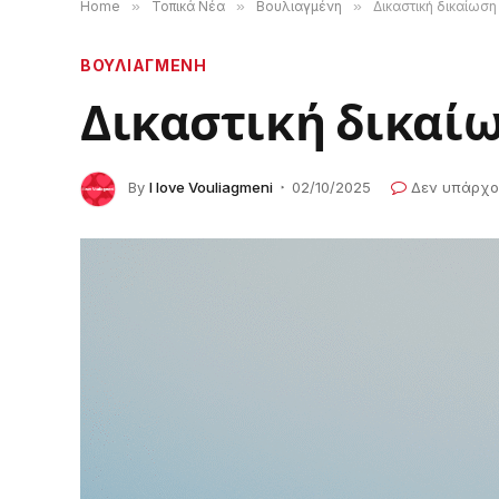
Home
»
Τοπικά Νέα
»
Βουλιαγμένη
»
Δικαστική δικαίωση
ΒΟΥΛΙΑΓΜΕΝΗ
Δικαστική δικαίω
By
I love Vouliagmeni
02/10/2025
Δεν υπάρχο