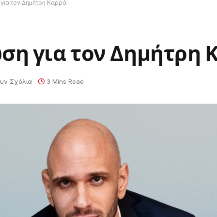
 για τον Δημήτρη Καρρά
ση για τον Δημήτρη 
υν Σχόλια
3 Mins Read