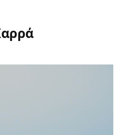
Καρρά