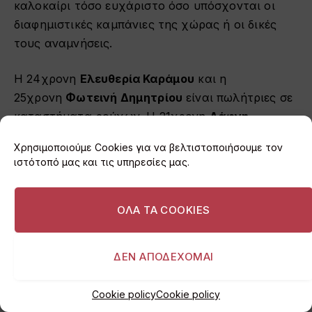
καλοκαίρι τόσο ευχάριστο όσο υπόσχονται οι
διαφημιστικές καμπάνιες της χώρας ή οι δικές
τους αναμνήσεις.
Η 24χρονη
Ελευθερία Καράμου
και η
25χρονη
Φωτεινή Δημητρίου
είναι πωλήτριες σε
καταστήματα ρούχων. Η 21χρονη
Δάφνη
Τσοκάνα
κάνει την πρακτική της στο Ελληνικό
Χρησιμοποιούμε Cookies για να βελτιστοποιήσουμε τον
Κέντρο Θαλασσίων Ερευνών και ο
ιστότοπό μας και τις υπηρεσίες μας.
25χρονος
Δημήτρης Στεργιόπουλος
εργάζεται
στο μανάβικο της οικογένειάς του στο Πόρτο
ΟΛΑ ΤΑ COOKIES
Ράφτη. Τον Αύγουστο, μάλλον δεν θα τα
καταφέρουν να πάνε διακοπές.
ΔΕΝ ΑΠΟΔΕΧΟΜΑΙ
«Είναι οικονομικό το ζήτημα»
, δηλώνει στην «Κ»
η κ. Δημητρίου, εξηγώντας πως δεν μπορούν να
Cookie policy
Cookie policy
αντεπεξέλθουν στο κόστος μιας εξόρμησης.