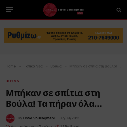
Home
»
Τοπικά Νέα
»
Βούλα
»
Μπήκαν σε σπίτια στη Βούλα! Τα πήραν όλα…
ΒΟΥΛΑ
Μπήκαν σε σπίτια στη
Βούλα! Τα πήραν όλα…
By
I love Vouliagmeni
07/08/2025
Δεν υπάρχουν Σχόλια
1 Min Read