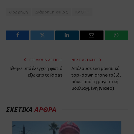
διάρρηξη
Διάρρηξη οικίας
ΚΛΟΠΗ
Facebook
Twitter
LinkedIn
Email
WhatsA
PREVIOUS ARTICLE
NEXT ARTICLE
Τέθηκε υπό έλεγχο η φωτιά
Απόλαυσε ένα μοναδικό
έξω από το Ribas
top-down drone ταξίδι
πάνω από τη μαγευτική
Βουλιαγμένη (video)
ΣΧΕΤΙΚΑ
ΑΡΘΡΑ