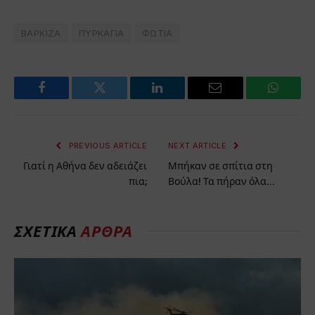
ΒΑΡΚΙΖΑ
ΠΥΡΚΑΓΙΑ
ΦΩΤΙΑ
Facebook
Twitter
LinkedIn
Email
WhatsA
PREVIOUS ARTICLE
NEXT ARTICLE
Γιατί η Αθήνα δεν αδειάζει
Μπήκαν σε σπίτια στη
πια;
Βούλα! Τα πήραν όλα…
ΣΧΕΤΙΚΆ
ΆΡΘΡΑ