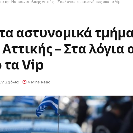
α της Νοτιοανατολικής Αττικής – Στα λόγια οι μετακινήσεις από τα Vip
τα αστυνομικά τμήμα
Αττικής – Στα λόγια 
 τα Vip
υν Σχόλια
4 Mins Read