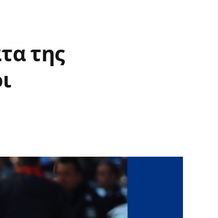
τα της
οι