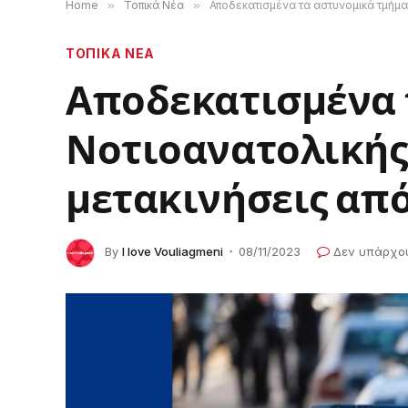
Home
»
Τοπικά Νέα
»
Αποδεκατισμένα τα αστυνομικά τμήματ
ΤΟΠΙΚΑ ΝΕΑ
Αποδεκατισμένα 
Νοτιοανατολικής 
μετακινήσεις από
By
I love Vouliagmeni
08/11/2023
Δεν υπάρχο