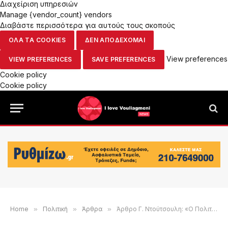
Διαχείριση υπηρεσιών
Manage {vendor_count} vendors
Διαβάστε περισσότερα για αυτούς τους σκοπούς
ΟΛΑ ΤΑ COOKIES
ΔΕΝ ΑΠΟΔΕΧΟΜΑΙ
View preferences
VIEW PREFERENCES
SAVE PREFERENCES
Cookie policy
Cookie policy
Home
»
Πολιτική
»
Άρθρα
»
Άρθρο Γ. Ντούτσουλη: «Ο Πολιτισμός αγνοείται στα 3Β»