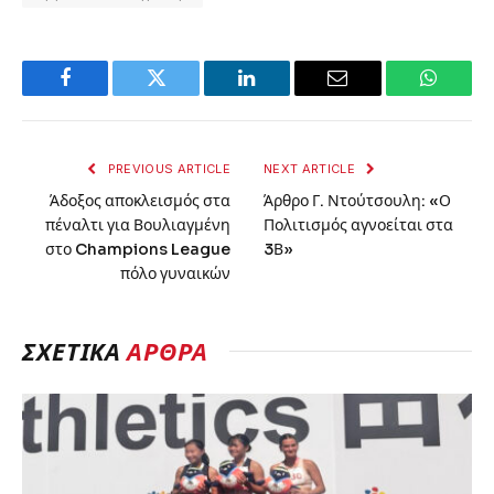
Facebook
Twitter
LinkedIn
Email
WhatsA
PREVIOUS ARTICLE
NEXT ARTICLE
Άδοξος αποκλεισμός στα
Άρθρο Γ. Ντούτσουλη: «Ο
πέναλτι για Βουλιαγμένη
Πολιτισμός αγνοείται στα
στο Champions League
3Β»
πόλο γυναικών
ΣΧΕΤΙΚΆ
ΆΡΘΡΑ