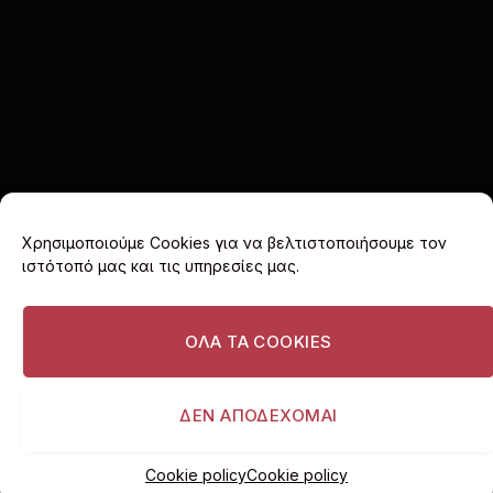
Χρησιμοποιούμε Cookies για να βελτιστοποιήσουμε τον
ιστότοπό μας και τις υπηρεσίες μας.
Facebook
X
Instagram
(Twitter)
ΟΛΑ ΤΑ COOKIES
ΑΡΧΙΚΗ
COOKIE POLICY (EU)
ΠΟΛΙΤΙΚΗ ΑΠΟΡΡΗΤΟΥ
ΔΙΑΦΗΜΙΣΤΕΙΤΕ
ΔΕΝ ΑΠΟΔΕΧΟΜΑΙ
© 2026 I love Vouliagmeni. All rights reserved.
Cookie policy
Cookie policy