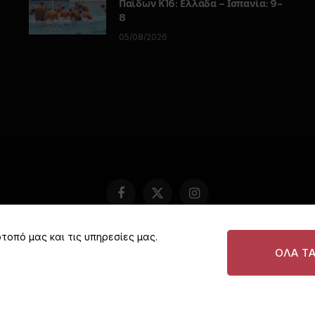
Παίδων Κ16: Ελλάδα – Ισπανία: 9-
8
05/08/2026
Facebook
X
Instagram
(Twitter)
τοπό μας και τις υπηρεσίες μας.
COOKIE POLICY (EU)
ΠΟΛΙΤΙΚΗ ΑΠΟΡΡΗΤΟΥ
ΔΙΑΦΗΜ
ΟΛΑ Τ
© 2026 I love Vouliagmeni. All rights reserved.