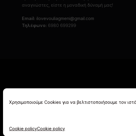
αναγνώστες, είστε η μοναδική δύναμή μας!
Email:
ilovevouliagmeni@gmail.com
Τηλέφωνο:
6980 699299
Χρησιμοποιούμε Cookies για να βελτιστοποιήσουμε τον ιστό
ΑΡΧΙΚΗ
Cookie policy
Cookie policy