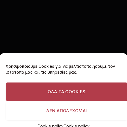
Χρησιμοποιούμε Cookies για να βελτιστοποιήσουμε τον
ιστότοπό μας και τις υπηρεσίες μας.
Facebook
X
Instagram
(Twitter)
ΟΛΑ ΤΑ COOKIES
ΑΡΧΙΚΗ
COOKIE POLICY (EU)
ΠΟΛΙΤΙΚΗ ΑΠΟΡΡΗΤΟΥ
ΔΙΑΦΗΜΙΣΤΕΙΤΕ
ΔΕΝ ΑΠΟΔΕΧΟΜΑΙ
© 2026 I love Vouliagmeni. All rights reserved.
Cookie policy
Cookie policy