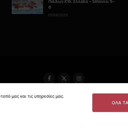
Παίδων Κ16: Ελλάδα – Ισπανία: 9-
8
05/08/2026
Facebook
X
Instagram
(Twitter)
τοπό μας και τις υπηρεσίες μας.
COOKIE POLICY (EU)
ΠΟΛΙΤΙΚΗ ΑΠΟΡΡΗΤΟΥ
ΔΙΑΦΗΜ
ΟΛΑ Τ
© 2026 I love Vouliagmeni. All rights reserved.