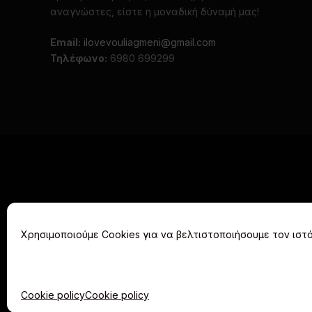
αναγνώστες, είστε η μοναδική δύναμή μας!
Email:
ilovevouliagmeni@gmail.com
Τηλέφωνο:
6980 699299
Χρησιμοποιούμε Cookies για να βελτιστοποιήσουμε τον ιστό
ΑΡΧΙΚΗ
Cookie policy
Cookie policy