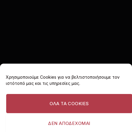
Χρησιμοποιούμε Cookies για να βελτιστοποιήσουμε τον
ιστότοπό μας και τις υπηρεσίες μας.
Facebook
X
Instagram
(Twitter)
ΟΛΑ ΤΑ COOKIES
ΑΡΧΙΚΗ
COOKIE POLICY (EU)
ΠΟΛΙΤΙΚΗ ΑΠΟΡΡΗΤΟΥ
ΔΙΑΦΗΜΙΣΤΕΙΤΕ
ΔΕΝ ΑΠΟΔΕΧΟΜΑΙ
© 2026 I love Vouliagmeni. All rights reserved.