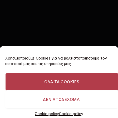
Χρησιμοποιούμε Cookies για να βελτιστοποιήσουμε τον
ιστότοπό μας και τις υπηρεσίες μας.
Facebook
X
Instagram
(Twitter)
ΟΛΑ ΤΑ COOKIES
ΑΡΧΙΚΗ
COOKIE POLICY (EU)
ΠΟΛΙΤΙΚΗ ΑΠΟΡΡΗΤΟΥ
ΔΙΑΦΗΜΙΣΤΕΙΤΕ
ΔΕΝ ΑΠΟΔΕΧΟΜΑΙ
© 2026 I love Vouliagmeni. All rights reserved.
Cookie policy
Cookie policy