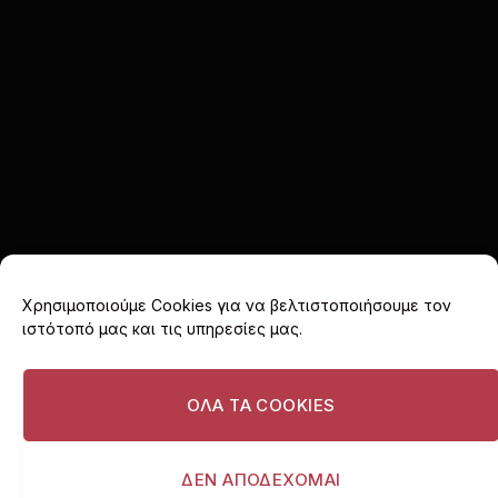
Χρησιμοποιούμε Cookies για να βελτιστοποιήσουμε τον
ιστότοπό μας και τις υπηρεσίες μας.
Facebook
X
Instagram
(Twitter)
ΟΛΑ ΤΑ COOKIES
ΑΡΧΙΚΗ
COOKIE POLICY (EU)
ΠΟΛΙΤΙΚΗ ΑΠΟΡΡΗΤΟΥ
ΔΙΑΦΗΜΙΣΤΕΙΤΕ
ΔΕΝ ΑΠΟΔΕΧΟΜΑΙ