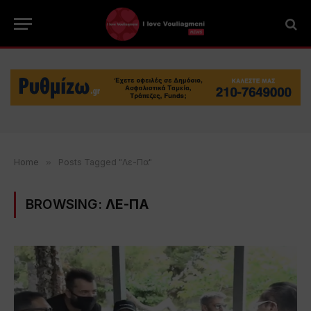
Home
»
Posts Tagged "Λε-Πα"
BROWSING:
ΛΕ-ΠΑ