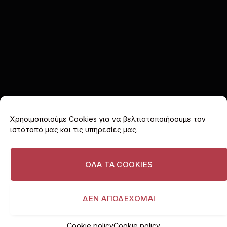
Χρησιμοποιούμε Cookies για να βελτιστοποιήσουμε τον
ιστότοπό μας και τις υπηρεσίες μας.
Facebook
X
Instagram
(Twitter)
ΟΛΑ ΤΑ COOKIES
ΑΡΧΙΚΗ
COOKIE POLICY (EU)
ΠΟΛΙΤΙΚΗ ΑΠΟΡΡΗΤΟΥ
ΔΙΑΦΗΜΙΣΤΕΙΤΕ
ΔΕΝ ΑΠΟΔΕΧΟΜΑΙ
© 2026 I love Vouliagmeni. All rights reserved.
Cookie policy
Cookie policy