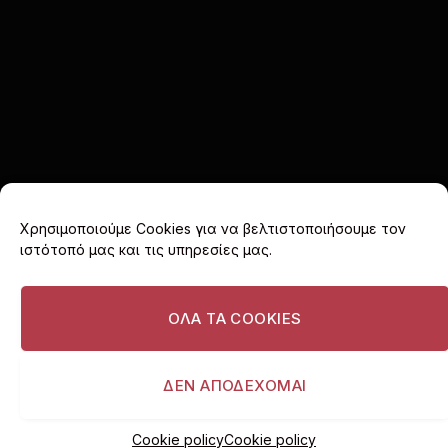
Χρησιμοποιούμε Cookies για να βελτιστοποιήσουμε τον
ιστότοπό μας και τις υπηρεσίες μας.
Facebook
X
Instagram
(Twitter)
ΟΛΑ ΤΑ COOKIES
ΑΡΧΙΚΗ
COOKIE POLICY (EU)
ΠΟΛΙΤΙΚΗ ΑΠΟΡΡΗΤΟΥ
ΔΙΑΦΗΜΙΣΤΕΙΤΕ
ΔΕΝ ΑΠΟΔΕΧΟΜΑΙ
© 2026 I love Vouliagmeni. All rights reserved.
Cookie policy
Cookie policy